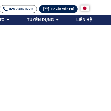
024 7306 0779
Tư Vấn Miễn Phí
ỨC
TUYỂN DỤNG
LIÊN HỆ