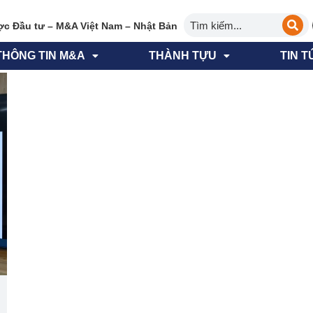
ợc Đầu tư – M&A Việt Nam – Nhật Bản
THÔNG TIN M&A
THÀNH TỰU
TIN T