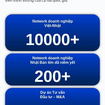
triển thịnh vượng của cả hai quốc gia.
Network doanh nghiệp
Việt-Nhật
10000
+
Network doanh nghiệp
Nhật Bản lớn đã niêm yết
200
+
Dự án Tư vấn
Đầu tư – M&A