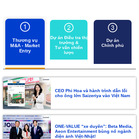
Dự án Điều tra thị
Thương vụ
Dự án
trường &
Chính phủ
M&A - Market
Tư vấn chiến
Entry
lược
CEO Phi Hoa và hành trình dẫn lối
cho ông lớn Saizeriya vào Việt Nam
ONE-VALUE “xe duyên”: Beta Media,
Aeon Entertainment bùng nổ ngành
điện ảnh Việt-Nhật!