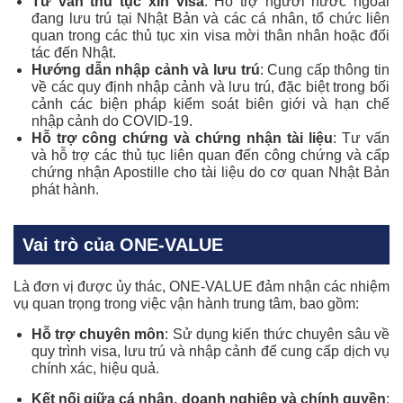
Tư vấn thủ tục xin visa
: Hỗ trợ người nước ngoài
đang lưu trú tại Nhật Bản và các cá nhân, tổ chức liên
quan trong các thủ tục xin visa mời thân nhân hoặc đối
tác đến Nhật.
Hướng dẫn nhập cảnh và lưu trú
: Cung cấp thông tin
về các quy định nhập cảnh và lưu trú, đặc biệt trong bối
cảnh các biện pháp kiểm soát biên giới và hạn chế
nhập cảnh do COVID-19.
Hỗ trợ công chứng và chứng nhận tài liệu
: Tư vấn
và hỗ trợ các thủ tục liên quan đến công chứng và cấp
chứng nhận Apostille cho tài liệu do cơ quan Nhật Bản
phát hành.
Vai trò của ONE-VALUE
Là đơn vị được ủy thác, ONE-VALUE đảm nhận các nhiệm
vụ quan trọng trong việc vận hành trung tâm, bao gồm:
Hỗ trợ chuyên môn
: Sử dụng kiến thức chuyên sâu về
quy trình visa, lưu trú và nhập cảnh để cung cấp dịch vụ
chính xác, hiệu quả.
Kết nối giữa cá nhân, doanh nghiệp và chính quyền
: