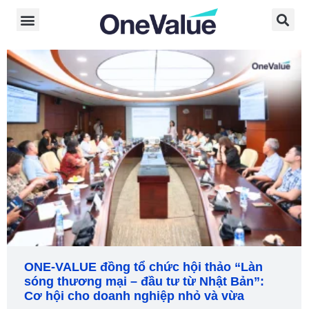
ONE‑VALUE đồng tổ chức hội thảo “Làn
sóng thương mại – đầu tư từ Nhật Bản”:
Cơ hội cho doanh nghiệp nhỏ và vừa