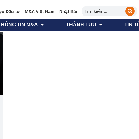
ợc Đầu tư – M&A Việt Nam – Nhật Bản
THÔNG TIN M&A
THÀNH TỰU
TIN T