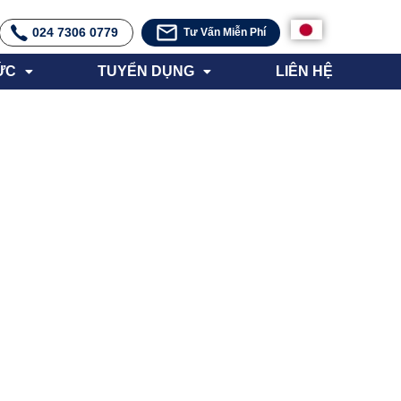
024 7306 0779
Tư Vấn Miễn Phí
ỨC
TUYỂN DỤNG
LIÊN HỆ