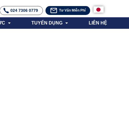
024 7306 0779
Tư Vấn Miễn Phí
ỨC
TUYỂN DỤNG
LIÊN HỆ