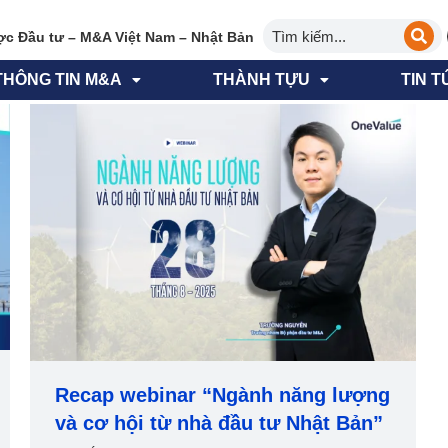
ợc Đầu tư – M&A Việt Nam – Nhật Bản
THÔNG TIN M&A
THÀNH TỰU
TIN T
Recap webinar “Ngành năng lượng
và cơ hội từ nhà đầu tư Nhật Bản”