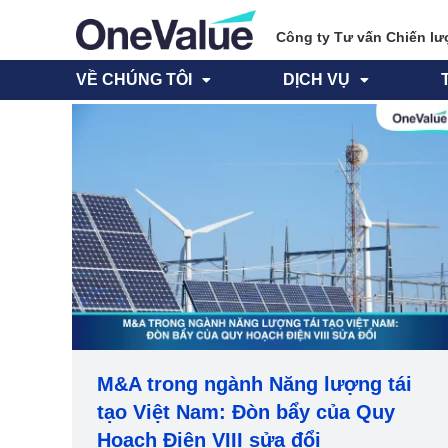
Công ty Tư vấn Chiến lư
VỀ CHÚNG TÔI
DỊCH VỤ
M&A trong ngành Năng lượng tái
tạo Việt Nam: Đòn bẩy của Quy
Hoạch Điện VIII sửa đổi