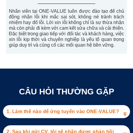
Nhân
viên
tại
ONE-VALUE
luôn
được
đào
tạo
để
chủ
động
nhận
lỗi
khi
mắc
sai
sót
,
không
né
tránh
trách
nhiệm
hay
đổ
lỗi
.
Lời
xin
lỗi
không
chỉ
là
sự
thừa
nhận
mà
còn
phải
đi
kèm
với
cam
kết
sửa
chữa
và
cải
thiện
.
Đặc
biệt
trong
giao
tiếp
với
đối
tác
và
khách
hàng
,
việc
xin
lỗi
kịp
thời
và
chuyên
nghiệp
là
yếu
tố
quan
trọng
giúp
duy
trì
và
củng
cố
các
mối
quan
hệ
bền
vững
.
CÂU HỎI THƯỜNG GẶP
1. Làm thế nào để ứng tuyển vào ONE-VALUE?
2. Sau khi gửi CV, tôi sẽ nhận được phản hồi