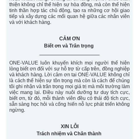
thiện
không
chỉ thể hiện
sự hòa đồng,
m
à
còn
thể hiện
tinh thần hợp tác chủ động, tạo ra những cơ hội giao
tiếp
và
xây dựng
các mối quan hệ
giữa các nhân viên
và với khách hàng.
CẢM ƠN
Biết ơn và Trân trọng
ONE-VALUE
luôn
khuyến
khích
mọi
người
thể
hiện
lòng
biết
ơn
đối
với
sự
hỗ
trợ
từ
cấp
trên
,
đồng
nghiệp
và
khách
hàng
.
Lời
cảm
ơn
tại
ONE-VALUE
không
chỉ
là
cách
thể
hiện
sự
tôn
trọng
mà
còn
là
cách
để
chúng
tôi
ghi
nhận
và
trân
trọng
mọi
giá
trị
mà
môi
trường
làm
việc
mang
lại
.
Điều
này
nuôi
dưỡng
tư
duy
tích
cực
,
biết
ơn
,
từ
đó
,
mỗi
thành
viên
đều
có
thái
độ
tích
cực
,
sẵn
sàng
học
hỏi
và
cống
hiến
nỗ
lực
phát
triển
không
ngừng
.
XIN LỖI
Trách
nhiệm
và
Chân
thành