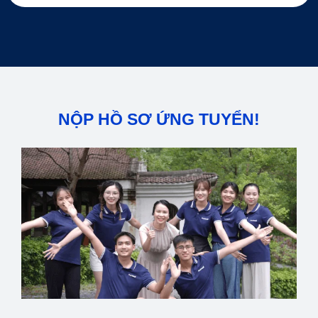
NỘP HỒ SƠ ỨNG TUYỂN!