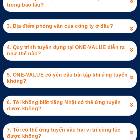
trong bao lâu?
3. Địa điểm phỏng vấn của công ty ở đâu?
4. Quy trình tuyển dụng tại ONE-VALUE diễn ra
như thế nào?
5. ONE-VALUE có yêu cầu bài tập khi ứng tuyển
không?
6. Tôi không biết tiếng Nhật có thể ứng tuyển
được không?
7. Tôi có thể ứng tuyển vào hai vị trí cùng lúc
được không?