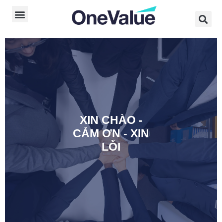
XIN CHÀO -
CẢM ƠN - XIN
LỖI