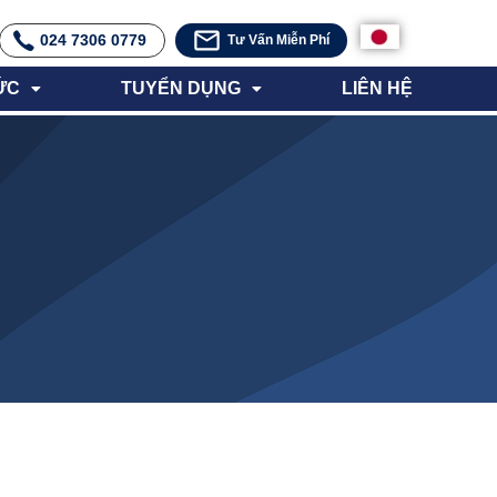
024 7306 0779
Tư Vấn Miễn Phí
ỨC
TUYỂN DỤNG
LIÊN HỆ