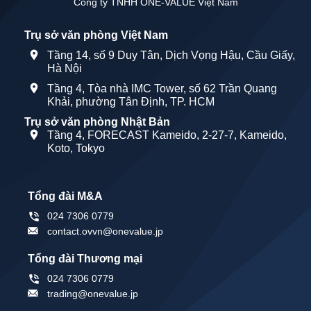
Công ty TNHH ONE-VALUE Việt Nam
Trụ sở văn phòng Việt Nam
Tầng 14, số 9 Duy Tân, Dịch Vọng Hậu, Cầu Giấy,
Hà Nội
Tầng 4, Tòa nhà IMC Tower, số 62 Trần Quang
Khải, phường Tân Định, TP. HCM
Trụ sở văn phòng Nhật Bản
Tầng 4, FORECAST Kameido, 2-27-7, Kameido,
Koto, Tokyo
Tổng đài M&A
024 7306 0779
contact.ovvn@onevalue.jp
Tổng đài Thương mại
024 7306 0779
trading@onevalue.jp