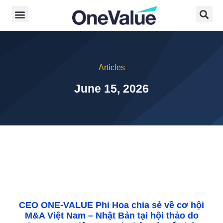
Articles
June 15, 2026
CEO ONE-VALUE Phi Hoa chia sẻ về cơ hội
M&A Việt Nam – Nhật Bản tại hội thảo do