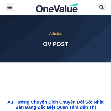
Articles
OV POST
Xu Hướng Chuyển Dịch Chuyển Đổi Số: Nhật
Bản Đang Đặc Biệt Quan Tâm Đến Thị