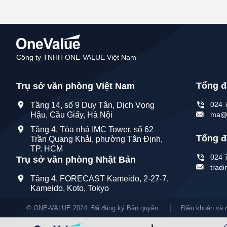
Công ty TNHH ONE-VALUE Việt Nam
Tổng đ
Trụ sở văn phòng Việt Nam
024 
Tầng 14, số 9 Duy Tân, Dịch Vọng
ma@o
Hậu, Cầu Giấy, Hà Nội
Tầng 4, Tòa nhà IMC Tower, số 62
Tổng đ
Trần Quang Khải, phường Tân Định,
TP. HCM
024 
Trụ sở văn phòng Nhật Bản
trad
Tầng 4, FORECAST Kameido, 2-27-7,
Kameido, Koto, Tokyo
© ONE-VALUE 2024. Đã đăng ký Bản quyền.
Điều khoản và đ