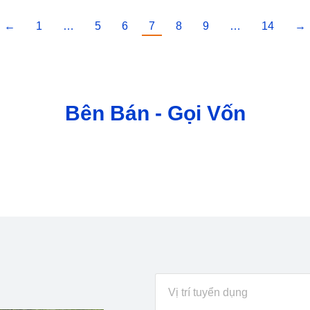
←
1
…
5
6
7
8
9
…
14
→
Bên Bán - Gọi Vốn