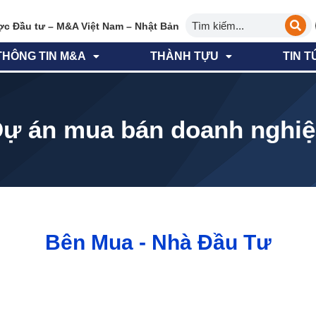
ợc Đầu tư – M&A Việt Nam – Nhật Bản
THÔNG TIN M&A
THÀNH TỰU
TIN T
ự án mua bán doanh nghi
Bên Mua - Nhà Đầu Tư