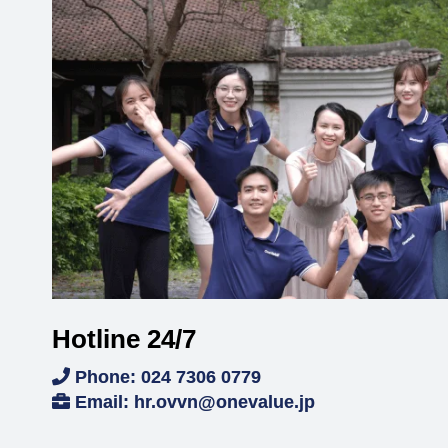
Hotline 24/7
Phone: 024 7306 0779
Email: hr.ovvn@onevalue.jp