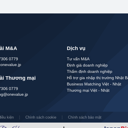
ài M&A
Dịch vụ
7306 0779
Tư vấn M&A
nevalue.jp
Định giá doanh nghiệp
Thẩm định doanh nghiệp
ài Thương mại
Hỗ trợ gia nhập thị trường Nhật 
Business Matching Việt - Nhật
7306 0779
Thương mại Việt - Nhật
ing@onevalue.jp
iều kiện
Chính sách cookie
Chính sách bảo mật