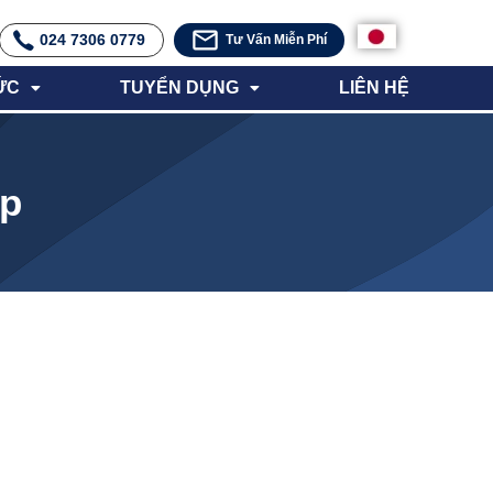
024 7306 0779
Tư Vấn Miễn Phí
ỨC
TUYỂN DỤNG
LIÊN HỆ
ệp