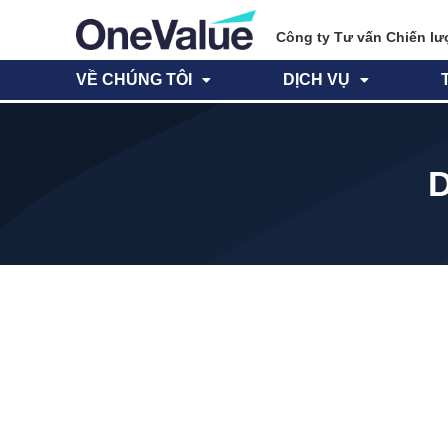
Công ty Tư vấn Chiến lư
VỀ CHÚNG TÔI
DỊCH VỤ
D