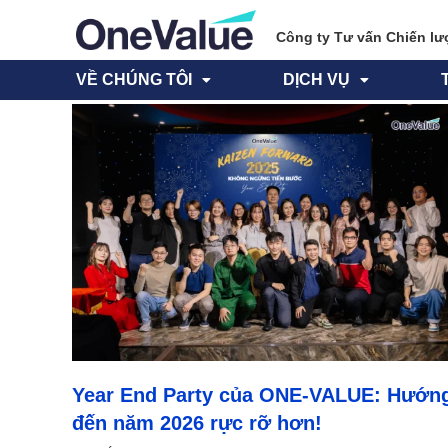
Công ty Tư vấn Chiến lư
VỀ CHÚNG TÔI
DỊCH VỤ
Year End Party của ONE-VALUE: Hướn
đến năm 2026 rực rỡ hơn!