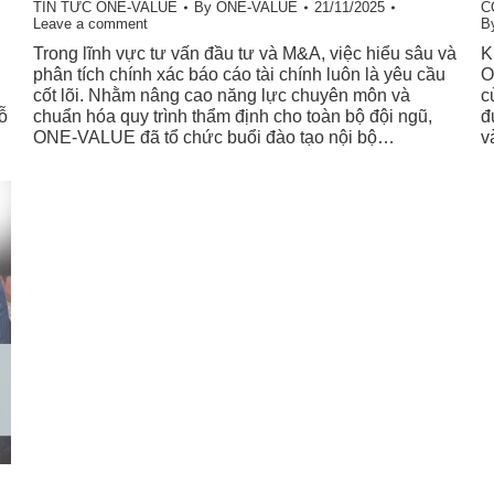
TIN TỨC ONE-VALUE
By
ONE-VALUE
21/11/2025
C
Leave a comment
B
Trong lĩnh vực tư vấn đầu tư và M&A, việc hiểu sâu và
K
phân tích chính xác báo cáo tài chính luôn là yêu cầu
O
cốt lõi. Nhằm nâng cao năng lực chuyên môn và
c
ỗ
chuẩn hóa quy trình thẩm định cho toàn bộ đội ngũ,
đ
ONE-VALUE đã tổ chức buổi đào tạo nội bộ…
v