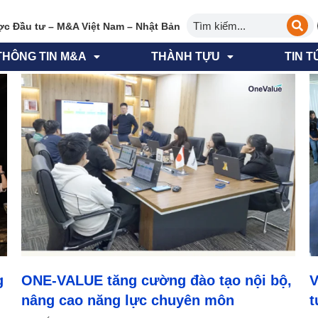
ợc Đầu tư – M&A Việt Nam – Nhật Bản
THÔNG TIN M&A
THÀNH TỰU
TIN T
g
ONE-VALUE tăng cường đào tạo nội bộ,
V
nâng cao năng lực chuyên môn
t