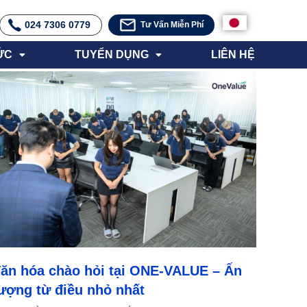
024 7306 0779
Tư Vấn Miễn Phí
ỨC
TUYỂN DỤNG
LIÊN HỆ
ăn hóa chào hỏi tại ONE-VALUE – Ấn
ượng từ điều nhỏ nhất