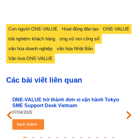
Con người ONE-VALUE
Hoạt động đào tạo
ONE-VALUE
trải nghiệm khách hàng
ứng xử nơi công sở
văn hóa doanh nghiệp
văn hóa Nhật Bản
Văn hoá ONE-VALUE
Các bài viết liên quan
ONE‑VALUE trở thành đơn vị vận hành Tokyo
SME Support Desk Vietnam
07/04/2026
Xem thêm