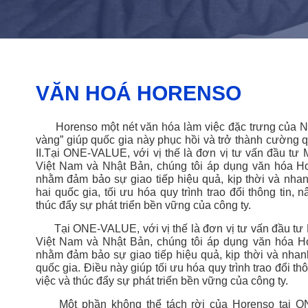
VĂN HOÁ HORENSO​
Horenso
một
nét
văn
hóa
làm
việc
đặc
trưng
của
N
vàng
”
giúp
quốc
gia
này
phục
hồi
và
trở
thành
cường
q
II.
Tại
ONE-VALUE,
với
vị
thế
là
đơn
vị
tư
vấn
đầu
tư
Việt Nam
và
Nhật
Bản
,
chúng
tôi
áp
dụng
văn
hóa
Ho
nhằm
đảm
bảo
sự
giao
tiếp
hiệu
quả
, kịp thời và nh
hai quốc gia,
tối
ưu
hóa
quy
trình
trao
đổi
thông
tin
,
n
thúc
đẩy
sự
phát
triển
bền
vững
của
công
ty.
Tại ONE-VALUE, với vị thế là đơn vị tư vấn đầu tư M
Việt Nam và Nhật Bản, chúng tôi áp dụng văn hóa Hor
nhằm đảm bảo sự giao tiếp hiệu quả, kịp thời và nhan
quốc gia. Điều này giúp tối ưu hóa quy trình trao đổi th
việc và thúc đẩy sự phát triển bền vững của công ty.
Một phần không thể tách rời của Horenso tại ON