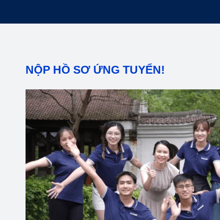
NỘP HỒ SƠ ỨNG TUYỂN!