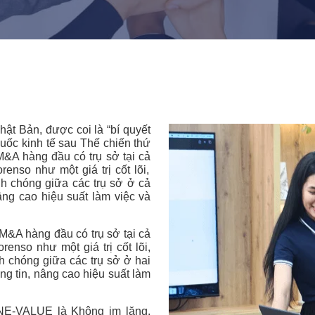
hật
Bản
,
được
coi
là
“
bí
quyết
uốc
kinh
tế
sau
Thế
chiến
thứ
M&A
hàng
đầu
có
trụ
sở
tại
cả
renso
như
một
giá
trị
cốt
lõi
,
anh chóng
giữa
các
trụ
sở
ở cả
âng
cao
hiệu
suất
làm
việc
và
&A hàng đầu có trụ sở tại cả
enso như một giá trị cốt lõi,
h chóng giữa các trụ sở ở hai
ông tin, nâng cao hiệu suất làm
E-VALUE là Không im lặng.