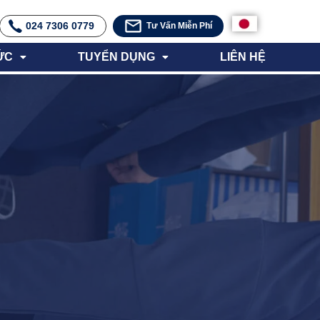
024 7306 0779
Tư Vấn Miễn Phí
ỨC
TUYỂN DỤNG
LIÊN HỆ