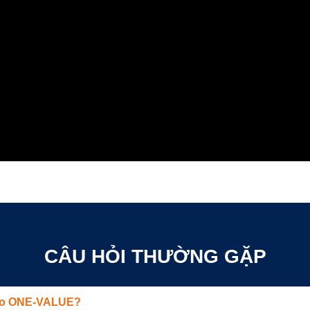
CÂU HỎI THƯỜNG GẶP
vào ONE-VALUE?