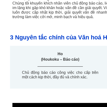
Chúng tôi khuyến khích nhân viên chủ động báo cáo, liê
im lặng khi gặp khó khăn hoặc vấn đề cần giải quyết. V
luôn được cập nhật kịp thời, giải quyết vấn đề nha
trường làm việc cởi mở, minh bạch và hiệu quả.
3 Nguyên tắc chính của Văn hoá 
Ho
(Houkoku – Báo cáo)
Chủ
động
báo
cáo
công
việc
cho
cấp
trên
một
cách
kịp
thời
,
đầy
đủ
và
chính
xác
.