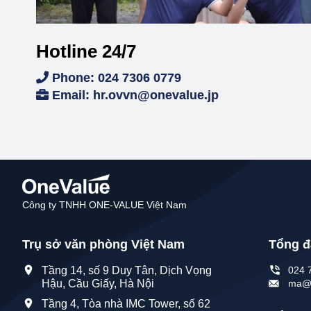
Hotline 24/7
Phone: 024 7306 0779
Email: hr.ovvn@onevalue.jp
Công ty TNHH ONE-VALUE Việt Nam
Tổng đ
Trụ sở văn phòng Việt Nam
024 
Tầng 14, số 9 Duy Tân, Dịch Vọng
ma@o
Hậu, Cầu Giấy, Hà Nội
Tầng 4, Tòa nhà IMC Tower, số 62