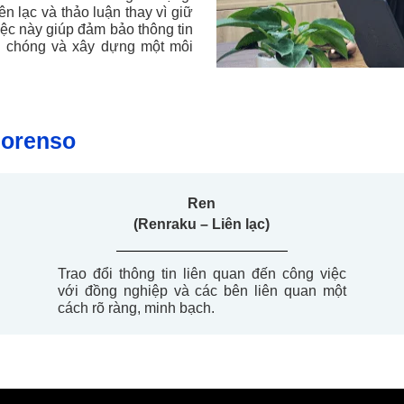
n lạc và thảo luận thay vì giữ
iệc này giúp đảm bảo thông tin
nh chóng và xây dựng một môi
Horenso
Ren
(
Renraku
– Liên
lạc
)
Trao
đổi
thông
tin
liên
quan
đến
công
việc
với
đồng
nghiệp
và
các
bên
liên
quan
một
cách
rõ
ràng
,
minh
bạch
.