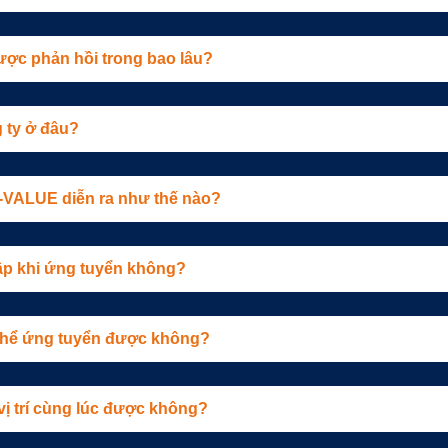
được phản hồi trong bao lâu?
 ty ở đâu?
E-VALUE diễn ra như thế nào?
ập khi ứng tuyển không?
ó thể ứng tuyển được không?
 vị trí cùng lúc được không?