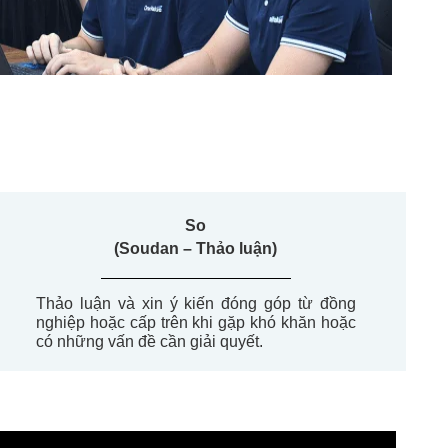
So
(Soudan – Thảo
luận
)
Thảo
luận
và
xin
ý
kiến
đóng
góp
từ
đồng
nghiệp
hoặc
cấp
trên
khi
gặp
khó
khăn
hoặc
có
những
vấn
đề
cần
giải
quyết
.