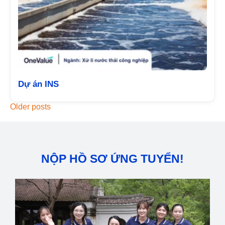
Dự án INS
Older posts
NỘP HỒ SƠ ỨNG TUYỂN!