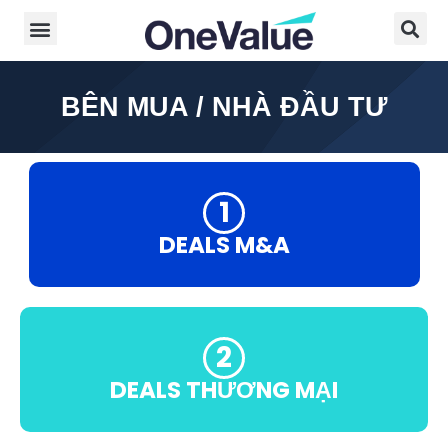
BÊN MUA / NHÀ ĐẦU TƯ
DEALS M&A
DEALS THƯƠNG MẠI