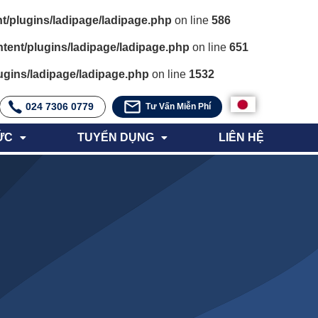
t/plugins/ladipage/ladipage.php
on line
586
tent/plugins/ladipage/ladipage.php
on line
651
ugins/ladipage/ladipage.php
on line
1532
024 7306 0779
Tư Vấn Miễn Phí
ỨC
TUYỂN DỤNG
LIÊN HỆ