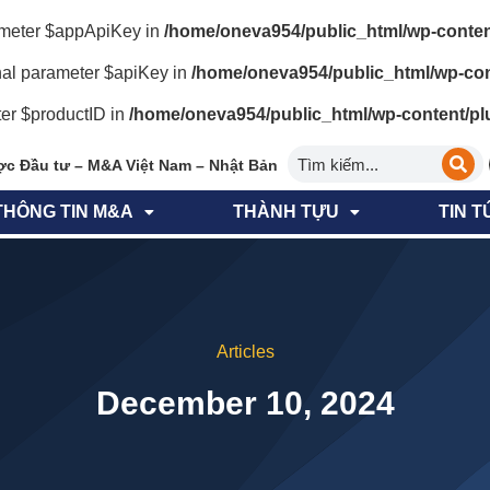
rameter $appApiKey in
/home/oneva954/public_html/wp-conten
al parameter $apiKey in
/home/oneva954/public_html/wp-con
ter $productID in
/home/oneva954/public_html/wp-content/pl
ợc Đầu tư – M&A Việt Nam – Nhật Bản
THÔNG TIN M&A
THÀNH TỰU
TIN T
Articles
December 10, 2024