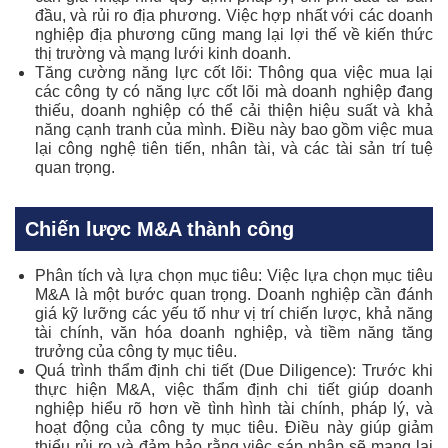
đầu, và rủi ro địa phương. Việc hợp nhất với các doanh
nghiệp địa phương cũng mang lại lợi thế về kiến thức
thị trường và mạng lưới kinh doanh.
Tăng cường năng lực cốt lõi: Thông qua việc mua lại
các công ty có năng lực cốt lõi mà doanh nghiệp đang
thiếu, doanh nghiệp có thể cải thiện hiệu suất và khả
năng cạnh tranh của mình. Điều này bao gồm việc mua
lại công nghệ tiên tiến, nhân tài, và các tài sản trí tuệ
quan trọng.
Chiến lược M&A thành công
Phân tích và lựa chọn mục tiêu: Việc lựa chọn mục tiêu
M&A là một bước quan trọng. Doanh nghiệp cần đánh
giá kỹ lưỡng các yếu tố như vị trí chiến lược, khả năng
tài chính, văn hóa doanh nghiệp, và tiềm năng tăng
trưởng của công ty mục tiêu.
Quá trình thẩm định chi tiết (Due Diligence): Trước khi
thực hiện M&A, việc thẩm định chi tiết giúp doanh
nghiệp hiểu rõ hơn về tình hình tài chính, pháp lý, và
hoạt động của công ty mục tiêu. Điều này giúp giảm
thiểu rủi ro và đảm bảo rằng việc sáp nhập sẽ mang lại