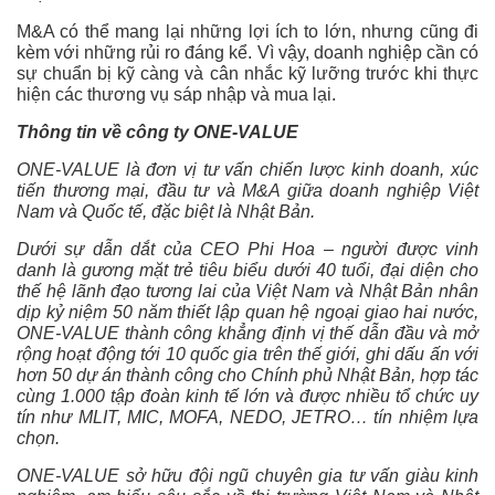
M&A có thể mang lại những lợi ích to lớn, nhưng cũng đi
kèm với những rủi ro đáng kể. Vì vậy, doanh nghiệp cần có
sự chuẩn bị kỹ càng và cân nhắc kỹ lưỡng trước khi thực
hiện các thương vụ sáp nhập và mua lại.
Thông tin về công ty ONE-VALUE
ONE-VALUE là đơn vị tư vấn chiến lược kinh doanh, xúc
tiến thương mại, đầu tư và M&A giữa doanh nghiệp Việt
Nam và Quốc tế, đặc biệt là Nhật Bản.
Dưới sự dẫn dắt của CEO Phi Hoa – người được vinh
danh là gương mặt trẻ tiêu biểu dưới 40 tuổi, đại diện cho
thế hệ lãnh đạo tương lai của Việt Nam và Nhật Bản nhân
dịp kỷ niệm 50 năm thiết lập quan hệ ngoại giao hai nước,
ONE-VALUE thành công khẳng định vị thế dẫn đầu và mở
rộng hoạt động tới 10 quốc gia trên thế giới, ghi dấu ấn với
hơn 50 dự án thành công cho Chính phủ Nhật Bản, hợp tác
cùng 1.000 tập đoàn kinh tế lớn và được nhiều tổ chức uy
tín như MLIT, MIC, MOFA, NEDO, JETRO… tín nhiệm lựa
chọn.
ONE-VALUE sở hữu đội ngũ chuyên gia tư vấn giàu kinh