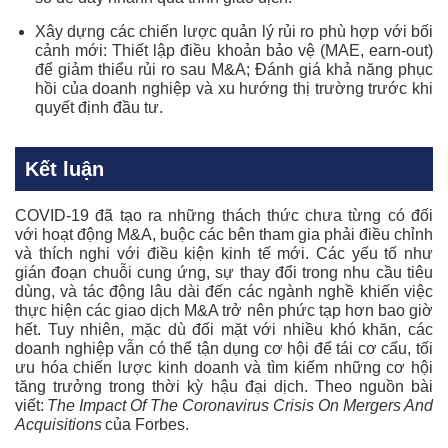
Xây dựng các chiến lược quản lý rủi ro phù hợp với bối
cảnh mới: T
hiết lập điều khoản bảo vệ (MAE, earn-out)
để giảm thiểu rủi ro sau M&A; Đánh giá khả năng phục
hồi của doanh nghiệp và xu hướng thị trường trước khi
quyết định đầu tư.
Kết luận
COVID-19 đã tạo ra những thách thức chưa từng có đối
với hoạt động M&A, buộc các bên tham gia phải điều chỉnh
và thích nghi với điều kiện kinh tế mới. Các yếu tố như
gián đoạn chuỗi cung ứng, sự thay đổi trong nhu cầu tiêu
dùng, và tác động lâu dài đến các ngành nghề khiến việc
thực hiện các giao dịch M&A trở nên phức tạp hơn bao giờ
hết. Tuy nhiên, mặc dù đối mặt với nhiều khó khăn, các
doanh nghiệp vẫn có thể tận dụng cơ hội để tái cơ cấu, tối
ưu hóa chiến lược kinh doanh và tìm kiếm những cơ hội
tăng trưởng trong thời kỳ hậu đại dịch. Theo nguồn bài
viết:
The Impact Of The Coronavirus Crisis On Mergers And
Acquisitions
của Forbes.