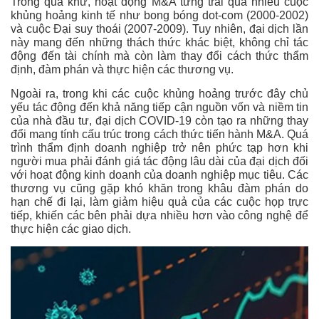
Trong quá khứ, hoạt động M&A từng trải qua nhiều cuộc
khủng hoảng kinh tế như bong bóng dot-com (2000-2002)
và cuộc Đại suy thoái (2007-2009). Tuy nhiên, đại dịch lần
này mang đến những thách thức khác biệt, không chỉ tác
động đến tài chính mà còn làm thay đổi cách thức thẩm
định, đàm phán và thực hiện các thương vụ.
Ngoài ra, trong khi các cuộc khủng hoảng trước đây chủ
yếu tác động đến khả năng tiếp cận nguồn vốn và niềm tin
của nhà đầu tư, đại dịch COVID-19 còn tạo ra những thay
đổi mang tính cấu trúc trong cách thức tiến hành M&A. Quá
trình thẩm định doanh nghiệp trở nên phức tạp hơn khi
người mua phải đánh giá tác động lâu dài của đại dịch đối
với hoạt động kinh doanh của doanh nghiệp mục tiêu. Các
thương vụ cũng gặp khó khăn trong khâu đàm phán do
hạn chế đi lại, làm giảm hiệu quả của các cuộc họp trực
tiếp, khiến các bên phải dựa nhiều hơn vào công nghệ để
thực hiện các giao dịch.