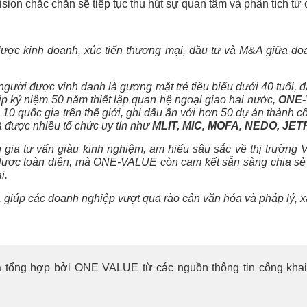
ision
chắc chắn sẽ tiếp tục thu hút sự quan tâm và phân tích từ
 lược kinh doanh, xúc tiến thương mại, đầu tư và M&A giữa d
ười được vinh danh là gương mặt trẻ tiêu biểu dưới 40 tuổi, đ
p kỷ niệm 50 năm thiết lập quan hệ ngoại giao hai nước,
ONE
 10 quốc gia trên thế giới, ghi dấu ấn với hơn 50 dự án thành
à được nhiều tổ chức uy tín như
MLIT, MIC, MOFA, NEDO, J
gia tư vấn giàu kinh nghiệm, am hiểu sâu sắc về thị trường 
 lược toàn diện, mà ONE-VALUE còn cam kết sẵn sàng chia sẻ 
ai.
, giúp các doanh nghiệp vượt qua rào cản văn hóa và pháp lý, 
 tổng hợp bởi ONE VALUE từ các nguồn thông tin công khai. K