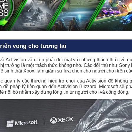
triển vọng cho tương lai
và Activision
vẫn còn phải đối mặt với những thách thức về quả
 thị trường là một thách thức không nhỏ. Các đối thủ như Sony l
 hệ sinh thái Xbox, làm giảm sự lựa chọn cho người chơi trên c
c quản lý các thương hiệu trò chơi của Activision để không g
ề pháp lý liên quan đến Activision Blizzard, Microsoft sẽ phả
n đề nội bộ nhằm xây dựng lòng tin từ người chơi và cộng đồng.