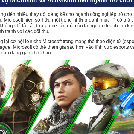
ụ Microsoft và Activision đến ngành trò chơi
g đến nhiều thay đổi đáng kể cho ngành công nghiệp trò chơi, 
on, Microsoft hiện sở hữu một trong những danh mục IP có giá tr
không chỉ là các tựa game lớn mà còn là nguồn doanh thu khổ
 tranh với các đối thủ.
lại cơ hội lớn cho Microsoft trong mảng thể thao điện tử (espor
eague
, Microsoft có thể tham gia sâu hơn vào lĩnh vực esports v
i đấu đang gặp khó khăn.