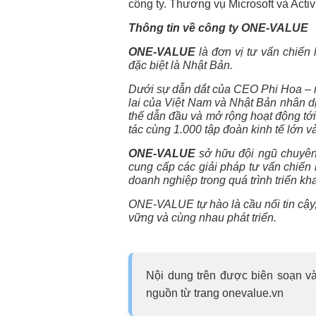
công ty. Thương vụ
Microsoft và Activ
Thông tin về công ty ONE-VALUE
ONE-VALUE
là đơn vị tư vấn chiến
đặc biệt là Nhật Bản.
Dưới sự dẫn dắt của CEO Phi Hoa – ng
lai của Việt Nam và Nhật Bản nhân dị
thế dẫn đầu và mở rộng hoạt động tới
tác cùng 1.000 tập đoàn kinh tế lớn v
ONE-VALUE
sở hữu đội ngũ chuyên 
cung cấp các giải pháp tư vấn chiến
doanh nghiệp trong quá trình triển kh
ONE-VALUE tự hào là cầu nối tin cậy
vững và cùng nhau phát triển.
Nội dung trên được biên soạn và
nguồn từ trang onevalue.vn