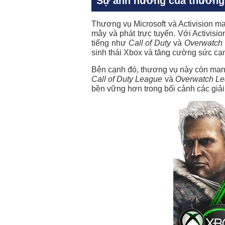
Sự ảnh hưởng của thương v
Thương vụ
Microsoft và Activision
man
mây và phát trực tuyến. Với Activisi
tiếng như
Call of Duty
và
Overwatch
sinh thái Xbox và tăng cường sức cạnh
Bên cạnh đó, thương vụ này còn mang 
Call of Duty League
và
Overwatch L
bền vững hơn trong bối cảnh các giả