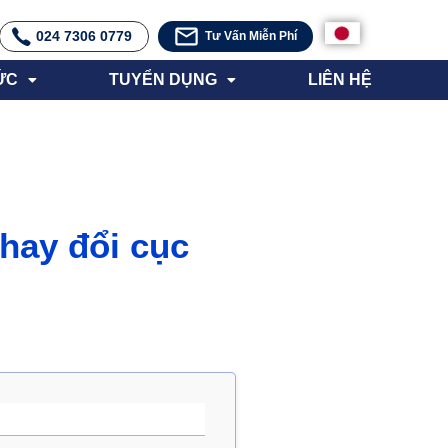
024 7306 0779
Tư Vấn Miễn Phí
ỨC
TUYỂN DỤNG
LIÊN HỆ
hay đổi cục