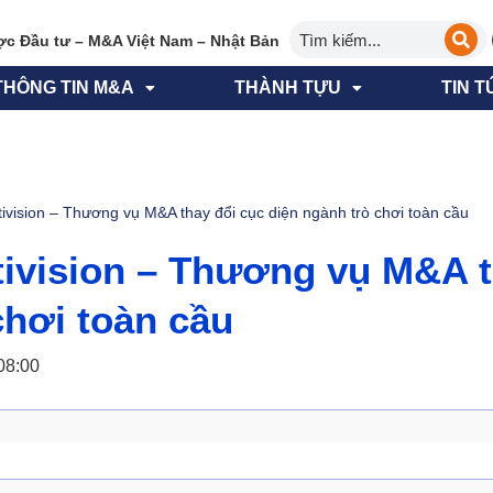
ợc Đầu tư – M&A Việt Nam – Nhật Bản
THÔNG TIN M&A
THÀNH TỰU
TIN T
tivision – Thương vụ M&A thay đổi cục diện ngành trò chơi toàn cầu
tivision – Thương vụ M&A t
chơi toàn cầu
08:00