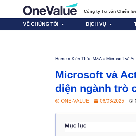
Công ty Tư vấn Chiến lư
VỀ CHÚNG TÔI
DỊCH VỤ
Home
»
Kiến Thức M&A
»
Microsoft và Ac
Microsoft và Ac
diện ngành trò 
ONE-VALUE
06/03/2025
Mục lục