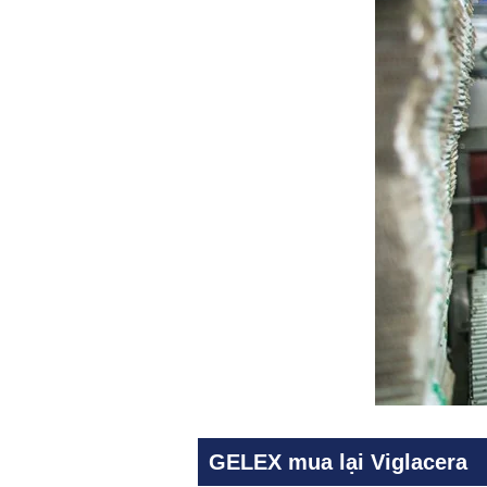
GELEX mua lại Viglacera