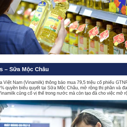
ds – Sữa Mộc Châu
Việt Nam (Vinamilk) thông báo mua 79,5 triệu cổ phiếu GTNF
1% quyền biểu quyết tại Sữa Mộc Châu, mở rộng thị phần và 
namilk củng cố vị thế trong nước mà còn tạo đà cho việc mở rộ