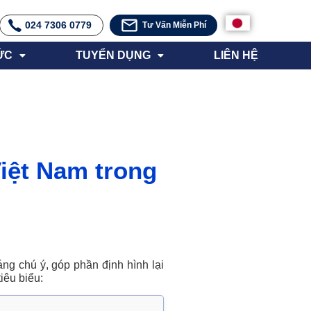
024 7306 0779
Tư Vấn Miễn Phí
ỨC
TUYỂN DỤNG
LIÊN HỆ
iệt Nam trong
ng chú ý, góp phần định hình lại
tiêu biểu: