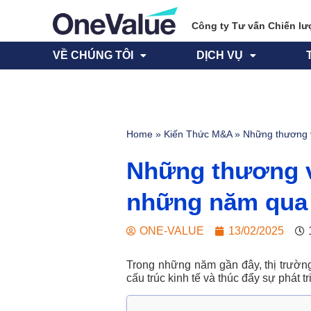
Công ty Tư vấn Chiến lư
VỀ CHÚNG TÔI
DỊCH VỤ
Home
»
Kiến Thức M&A
»
Những thương v
Những thương vụ
những năm qua
ONE-VALUE
13/02/2025
Trong những năm gần đây, thị trườ
cấu trúc kinh tế và thúc đẩy sự phát 