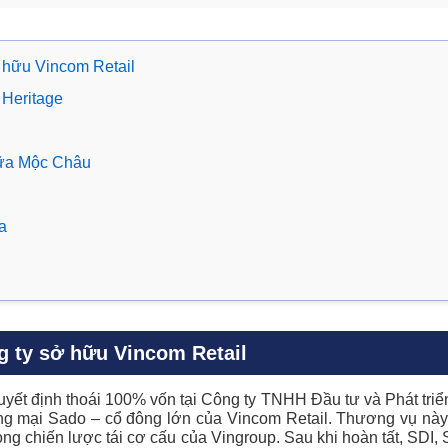
ở hữu Vincom Retail
 Heritage
Sữa Mộc Châu
a
ng ty sở hữu Vincom Retail
ết định thoái 100% vốn tại Công ty TNHH Đầu tư và Phát tri
 mại Sado – cổ đông lớn của Vincom Retail. Thương vụ này có
ng chiến lược tái cơ cấu của Vingroup. Sau khi hoàn tất, SDI,