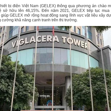
iết bị điện Việt Nam (GELEX) thông qua phương án chào m
 lệ sở hữu lên 46,15%. Đến năm 2021, GELEX tiếp tục mua
 giúp GELEX mở rộng hoạt động sang lĩnh vực vật liệu xây dự
 cường khả năng cạnh tranh trên thị trường.