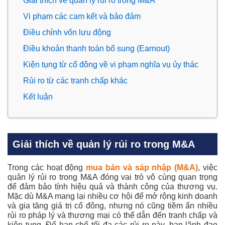
Giải thích về quản lý rủi ro trong M&A
Vi phạm các cam kết và bảo đảm
Điều chỉnh vốn lưu động
Điều khoản thanh toán bổ sung (Earnout)
Kiện tụng từ cổ đông về vi phạm nghĩa vụ ủy thác
Rủi ro từ các tranh chấp khác
Kết luận
Giải thích về quản lý rủi ro trong M&A
Trong các hoạt động
mua bán và sáp nhập (M&A)
, việc
quản lý rủi ro trong M&A
đóng vai trò vô cùng quan trọng
để đảm bảo tính hiệu quả và thành công của thương vụ.
Mặc dù M&A mang lại nhiều cơ hội để mở rộng kinh doanh
và gia tăng giá trị cổ đông, nhưng nó cũng tiềm ẩn nhiều
rủi ro pháp lý và thương mại có thể dẫn đến tranh chấp và
kiện tụng. Để hạn chế tối đa các rủi ro này, ban lãnh đạo