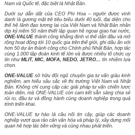
Nam và Quốc tế, đặc biệt là Nhật Bản.
Dưới sự dẫn dắt của CEO Phi Hoa – người được vinh
danh là gương mặt trẻ tiêu biểu dưới 40 tuổi, đại diện cho
thế hệ lãnh đạo tương lai của Việt Nam và Nhật Bản nhân
dịp kỷ niệm 50 năm thiết lập quan hệ ngoại giao hai nước,
ONE-VALUE
thành công khẳng định vị thế dẫn đầu và mở
rộng hoạt động tới 10 quốc gia trên thế giới, ghi dấu ấn với
hơn 50 dự án thành công cho Chính phủ Nhật Bản, hợp tác
cùng 1.000 tập đoàn kinh tế lớn và được nhiều tổ chức uy
tín như
MLIT, MIC, MOFA, NEDO, JETRO…
tín nhiệm lựa
chọn.
ONE-VALUE
sở hữu đội ngũ chuyên gia tư vấn giàu kinh
nghiệm, am hiểu sâu sắc về thị trường Việt Nam và Nhật
Bản. Không chỉ cung cấp các giải pháp tư vấn chiến lược
toàn diện, mà ONE-VALUE còn cam kết sẵn sàng chia sẻ
rủi ro, đầu tư và đồng hành cùng doanh nghiệp trong quá
trình triển khai.
ONE-VALUE tự hào là cầu nối tin cậy, giúp các doanh
nghiệp vượt qua rào cản văn hóa và pháp lý, xây dựng mối
quan hệ hợp tác bền vững và cùng nhau phát triển.