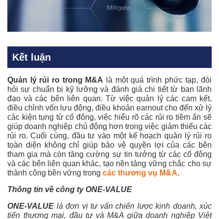
Kết luận
Quản lý rủi ro trong M&A
là một quá trình phức tạp, đòi
hỏi sự chuẩn bị kỹ lưỡng và đánh giá chi tiết từ ban lãnh
đạo và các bên liên quan. Từ việc quản lý các cam kết,
điều chỉnh vốn lưu động, điều khoản earnout cho đến xử lý
các kiện tụng từ cổ đông, việc hiểu rõ các rủi ro tiềm ẩn sẽ
giúp doanh nghiệp chủ động hơn trong việc giảm thiểu các
rủi ro. Cuối cùng, đầu tư vào một kế hoạch quản lý rủi ro
toàn diện không chỉ giúp bảo vệ quyền lợi của các bên
tham gia mà còn tăng cường sự tin tưởng từ các cổ đông
và các bên liên quan khác, tạo nền tảng vững chắc cho sự
thành công bền vững trong
các thương vụ M&A
.
Thông tin về công ty ONE-VALUE
ONE-VALUE
là đơn vị tư vấn chiến lược kinh doanh, xúc
tiến thương mại, đầu tư và M&A giữa doanh nghiệp Việt