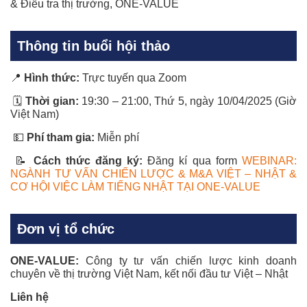
& Điều tra thị trường, ONE-VALUE
Thông tin buổi hội thảo
📍
Hình thức:
Trực tuyến qua Zoom
🗓
Thời gian:
19:30 – 21:00, Thứ 5, ngày 10/04/2025 (Giờ
Việt Nam)
💵
Phí tham gia:
Miễn phí
📝
Cách thức đăng ký:
Đăng kí qua form
WEBINAR:
NGÀNH TƯ VẤN CHIẾN LƯỢC & M&A VIỆT – NHẬT &
CƠ HỘI VIỆC LÀM TIẾNG NHẬT TẠI ONE-VALUE
Đơn vị tổ chức
ONE-VALUE:
Công ty tư vấn chiến lược kinh doanh
chuyên về thị trường Việt Nam, kết nối đầu tư Việt – Nhật
Liên hệ