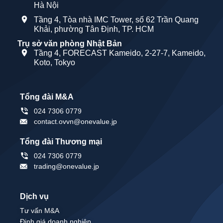
Hà Nội
Tầng 4, Tòa nhà IMC Tower, số 62 Trần Quang
Khải, phường Tân Định, TP. HCM
Trụ sở văn phòng Nhật Bản
Tầng 4, FORECAST Kameido, 2-27-7, Kameido,
Koto, Tokyo
Tổng đài M&A
024 7306 0779
contact.ovvn@onevalue.jp
Tổng đài Thương mại
024 7306 0779
trading@onevalue.jp
Dịch vụ
Tư vấn M&A
Định giá doanh nghiệp