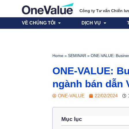
Công ty Tư vấn Chiến lư
VỀ CHÚNG TÔI
DỊCH VỤ
Home
»
SEMINAR
»
ONE-VALUE: Busines
ONE-VALUE: Bus
ngành bán dẫn 
ONE-VALUE
22/02/2024
Mục lục