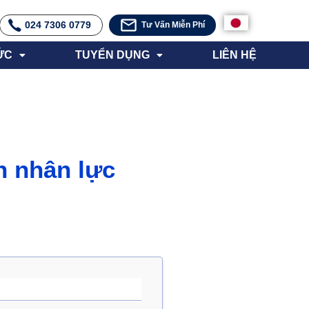
024 7306 0779
Tư Vấn Miễn Phí
ỨC
TUYỂN DỤNG
LIÊN HỆ
n nhân lực