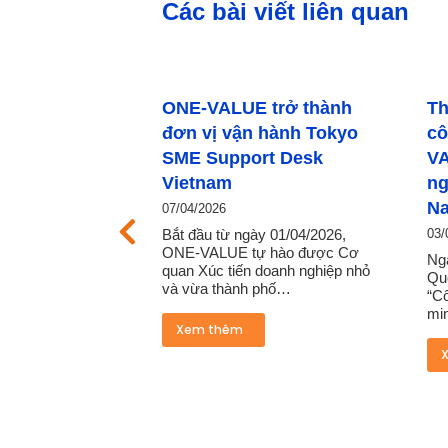
Các bài viết liên quan
ONE‑VALUE trở thành
Thúc đẩy nông 
đơn vị vận hành Tokyo
công nghệ cao:
SME Support Desk
VALUE kết nối 
Vietnam
nghiệp Nhật Bả
Nam Á
07/04/2026
Bắt đầu từ ngày 01/04/2026,
03/03/2025
ONE-VALUE tự hào được Cơ
Ngày 28/2/2025, tại 
quan Xúc tiến doanh nghiệp nhỏ
Quezon, Philippines, 
và vừa thành phố…
“Công nghệ Nông ng
minh Nhật Bản tại 
Xem thêm
Xem thêm