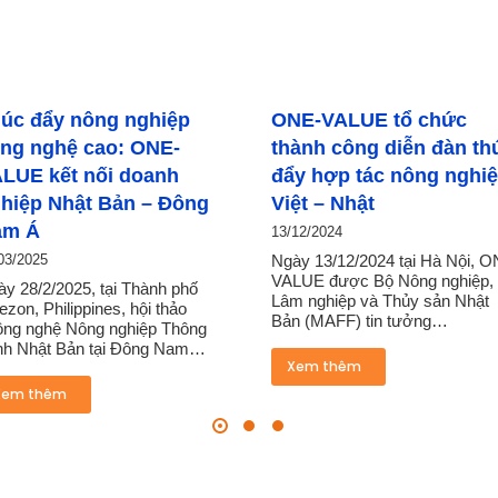
nghiệp
ONE-VALUE tổ chức
Tochig
 ONE-
thành công diễn đàn thúc
Suppor
doanh
đẩy hợp tác nông nghiệp
bởi ON
n – Đông
Việt – Nhật
doanh 
13/12/2024
05/12/202
Ngày 13/12/2024 tại Hà Nội, ONE-
Trong vai
VALUE được Bộ Nông nghiệp,
chính th
Thành phố
Lâm nghiệp và Thủy sản Nhật
Support
hội thảo
Bản (MAFF) tin tưởng…
chỉ đón
hiệp Thông
Đông Nam…
Xem thêm
Xem t