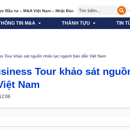
ợc Đầu tư – M&A Việt Nam – Nhật Bản
THÔNG TIN M&A
THÀNH TỰU
TIN T
s Tour khảo sát nguồn nhân lực ngành bán dẫn Việt Nam
iness Tour khảo sát nguồ
Việt Nam
12:06