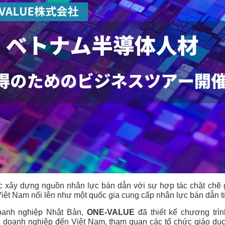
c xây dựng nguồn nhân lực bán dẫn với sự hợp tác chặt chẽ 
Việt Nam nổi lên như một quốc gia cung cấp nhân lực bán dẫn t
oanh nghiệp Nhật Bản,
ONE-VALUE
đã thiết kế chương trì
c doanh nghiệp đến Việt Nam, tham quan các tổ chức giáo dục