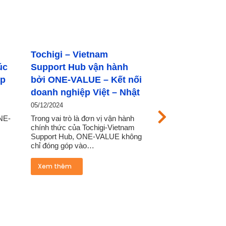
i – Vietnam
ONE-VALUE kết nối đoàn
t Hub vận hành
doanh nghiệp tỉnh Tochigi
E-VALUE – Kết nối
với hiệp hội và doanh
nghiệp Việt – Nhật
nghiệp Việt Nam
4
02/12/2024
 trò là đơn vị vận hành
Trong chuyến thăm tại Việt Nam
ức của Tochigi-Vietnam
do ONE-VALUE đóng vai trò kết
 Hub, ONE-VALUE không
nối, điều phối, dẫn dắt, các thành
g góp vào…
viên…
hêm
Xem thêm