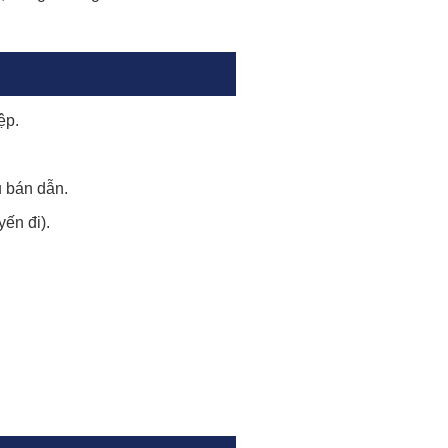
ệp.
u bán dẫn.
ến đi).