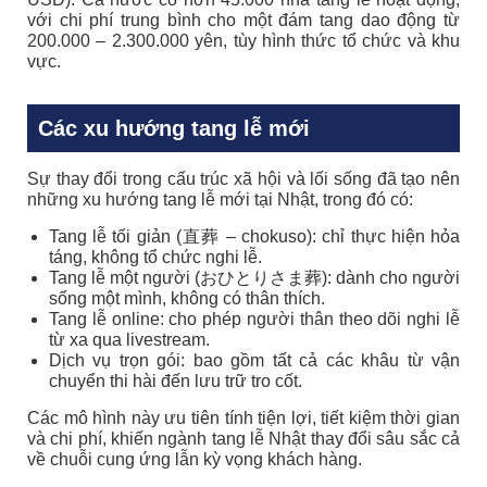
với chi phí trung bình cho một đám tang dao động từ
200.000 – 2.300.000 yên, tùy hình thức tổ chức và khu
vực.
Các xu hướng tang lễ mới
Sự thay đổi trong cấu trúc xã hội và lối sống đã tạo nên
những xu hướng tang lễ mới tại Nhật, trong đó có:
Tang lễ tối giản (直葬 – chokuso): chỉ thực hiện hỏa
táng, không tổ chức nghi lễ.
Tang lễ một người (おひとりさま葬): dành cho người
sống một mình, không có thân thích.
Tang lễ online: cho phép người thân theo dõi nghi lễ
từ xa qua livestream.
Dịch vụ trọn gói: bao gồm tất cả các khâu từ vận
chuyển thi hài đến lưu trữ tro cốt.
Các mô hình này ưu tiên tính tiện lợi, tiết kiệm thời gian
và chi phí, khiến ngành tang lễ Nhật thay đổi sâu sắc cả
về chuỗi cung ứng lẫn kỳ vọng khách hàng.