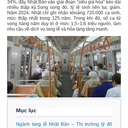
34%, đẩy Nhật Bản vào giai đoạn “siêu già hóa” kéo dài
nhiều thập kỷ.Song song đó, tỷ lệ sinh liên tục giảm.
Năm 2024, Nhật chỉ ghi nhận khoảng 720.000 ca sinh,
mức thấp nhất trong 125 năm. Trong khi đó, số ca tử
vong hàng năm duy trì ở mức 1,5–1,6 triệu người, làm
nhu cầu về dịch vụ tang lễ và hỏa táng tăng mạnh.
Mục lục
Ngành tang lễ Nhật Bản – Thị trường tỷ đô