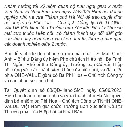
Nhằm hướng tới kỷ niệm quan hệ hữu nghị giữa 2 nước
Việt Nam và Nhật Bản, trưa ngày 7/6/2023 Hiệp hội doanh
nghiệp nhỏ và vừa Thành phố Hà Nội đã trao quyết định
bổ nhiệm
bà Phi Hoa – Chủ tịch Công ty TNHH ONE-
VALUE Việt Nam làm
Trưởng ban Xúc tiến Đầu tư Thương
mại trực thuộc Hiệp hội, trở thành “cánh tay nối dài” góp
sức thúc đẩy hoạt động xúc tiến đầu tư, thương mại giữa
các doanh nghiệp giữa 2 nước.
Buổi lễ vinh dự đón nhận sự góp mặt của TS. Mạc Quốc
Anh – Bí thư Đảng ủy kiêm Phó chủ tịch Hiệp hội; Bà Trịnh
Thị Ngân- Phó bí thư Đảng ủy, Trưởng ban Cố vấn Hiệp
hội cùng với các thành viên khác của hiệp hội; và đại diện
phía ONE-VALUE gồm có Bà Phi Hoa – Chủ tịch Công ty
và các nhân sự chủ chốt.
Tại Quyết định số 88/QĐ-HanoiSME ngày 05/06/2023,
Hiệp hội doanh nghiệp nhỏ và vừa thành phố Hà Nội quyết
định bổ nhiệm bà Phi Hoa – Chủ tịch Công ty TNHH ONE-
VALUE Việt Nam giữ chức Trưởng Ban xúc tiến Đầu tư
Thương mại của Hiệp hội tại Nhật Bản.