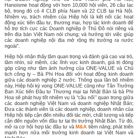
Hanoisme hoạt động với hơn 10,000 hội viên, 26 câu lạc
bộ, trong đó có 4 CLB phía Nam và 22 CLB tại Hà Nội.
Nhiệm vụ, trách nhiệm của Hiệp hội là kết nối các hoạt
động xúc tiến đầu tư, thương mại, hợp tác kinh doanh để
hỗ trợ tích cực các Doanh nghiệp ở Thủ Đô nói riêng và
trên địa bàn Việt Nam nói chung; và hướng tới việc giúp
các doanh nghiệp nội địa mở rộng thị trường ra nước
ngoài”.
Hiệp hội nhận thấy tầm quan trọng và đánh giá cao vai trò,
tầm nhìn, sứ mệnh, các lĩnh vực kinh doanh, giá trị đóng
góp cũng như tầm ảnh hưởng của ONE-VALUE và Chủ
tịch công ty – Bà Phi Hoa đối với hoạt động kinh doanh
giữa các doanh nghiệp 2 nước. Thông qua lần bổ nhiệm
này, Hiệp hội kỳ vọng ONE-VALUE cũng như Tân Trưởng
Ban Xúc tiến Đầu tư Thương mại tại Nhật Bản là bà Phi
Hoa sẽ phát huy tốt nhiệm vụ là “cầu nối’’ quan trọng giữa
các doanh nghiệp Việt Nam và doanh nghiệp Nhật Bản;
Đưa các thành viên là các doanh nghiệp, doanh nhân của
Hiệp hội tiếp cận đến nhiều đối tác mới, chất lượng và tiếp
cận đến nguồn vốn đầu tư tại thị trường Nhật Bản. Từ đó,
mở ra cơ hội hợp tác đầu tư và
M&A
tiềm năng; phát triển
mạnh hơn nữa môi trường kinh doanh tại Việt Nam và