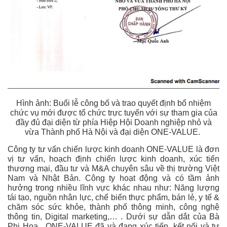
Hình ảnh: Buổi lễ công bố và trao quyết định bổ nhiệm
chức vụ mới được tổ chức trực tuyến với sự tham gia của
đầy đủ đại diện từ phía Hiệp Hội Doanh nghiệp nhỏ và
vừa Thành phố Hà Nội và đại diện ONE-VALUE.
Công ty tư vấn chiến lược kinh doanh ONE-VALUE là đơn
vị tư vấn, hoạch định chiến lược kinh doanh, xúc tiến
thương mại, đầu tư và M&A chuyên sâu về thị trường Việt
Nam và Nhật Bản. Công ty hoạt động và có tầm ảnh
hưởng trong nhiều lĩnh vực khác nhau như: Năng lượng
tái tạo, nguồn nhân lực, chế biến thực phẩm, bán lẻ, y tế &
chăm sóc sức khỏe, thành phố thông minh, công nghệ
thông tin, Digital marketing,… . Dưới sự dẫn dắt của Bà
Phi Hoa , ONE-VALUE đã và đang xúc tiến, kết nối và tư