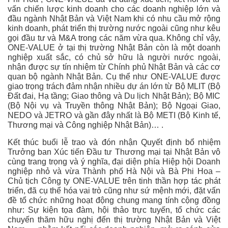
vấn chiến lược kinh doanh cho các doanh nghiệp lớn và
đầu ngành Nhật Bản và Việt Nam khi có nhu cầu mở rộng
kinh doanh, phát triển thị trường nước ngoài cũng như kêu
gọi đầu tư và M&A trong các năm vừa qua. Không chỉ vậy,
ONE-VALUE ở tại thị trường Nhật Bản còn là một doanh
nghiệp xuất sắc, có chủ sở hữu là người nước ngoài,
nhận được sự tín nhiệm từ Chính phủ Nhật Bản và các cơ
quan bộ ngành Nhật Bản. Cụ thể như ONE-VALUE được
giao trọng trách đảm nhận nhiều dự án lớn từ Bộ MLIT (Bộ
Đất đai, Hạ tầng; Giao thông và Du lịch Nhật Bản); Bộ MIC
(Bộ Nội vụ và Truyền thông Nhật Bản); Bộ Ngoại Giao,
NEDO và JETRO và gần đây nhất là Bộ METI (Bộ Kinh tế,
Thương mại và Công nghiệp Nhật Bản)… .
Kết thúc buổi lễ trao và đón nhận Quyết định bổ nhiệm
Trưởng ban Xúc tiến Đầu tư Thương mại tại Nhật Bản vô
cùng trang trọng và ý nghĩa, đại diện phía Hiệp hội Doanh
nghiệp nhỏ và vừa Thành phố Hà Nội và Bà Phi Hoa –
Chủ tịch Công ty ONE-VALUE trên tinh thần hợp tác phát
triển, đã cụ thể hóa vai trò cũng như sứ mệnh mới, đặt vấn
đề tổ chức những hoạt động chung mang tính cộng đồng
như: Sự kiện tọa đàm, hội thảo trực tuyến, tổ chức các
chuyến thăm hữu nghị đến thị trường Nhật Bản và Việt