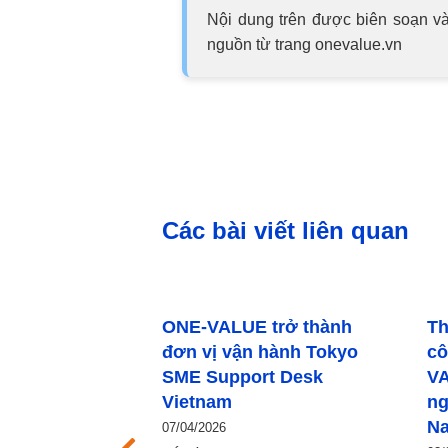
Nội dung trên được biên soạn và
nguồn từ trang onevalue.vn
Các bài viết liên quan
E trở thành
Thúc đẩy nông nghiệp
n hành Tokyo
công nghệ cao: ONE-
ort Desk
VALUE kết nối doanh
nghiệp Nhật Bản – Đông
Nam Á