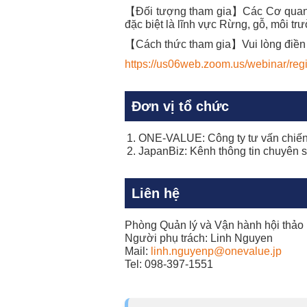
【Đối tượng tham gia】Các Cơ quan Ch
đặc biệt là lĩnh vực Rừng, gỗ, môi t
【Cách thức tham gia】Vui lòng điền c
https://us06web.zoom.us/webinar/
Đơn vị tổ chức
ONE-VALUE: Công ty tư vấn chiến 
JapanBiz: Kênh thông tin chuyên s
Liên hệ
Phòng Quản lý và Vận hành hội thảo
Người phụ trách: Linh Nguyen
Mail:
linh.nguyenp@onevalue.jp
Tel: 098-397-1551