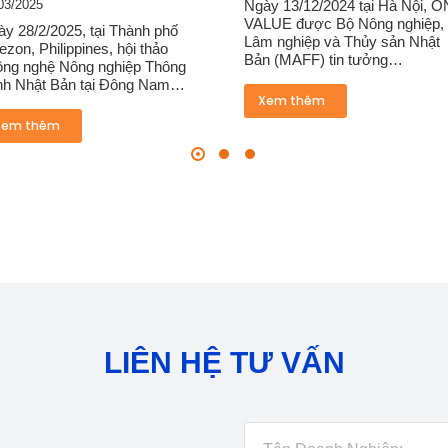
Ngày 13/12/2024 tại Hà Nội, ONE-
Trong vai trò là đơn vị vận h
VALUE được Bộ Nông nghiệp,
chính thức của Tochigi-Viet
Lâm nghiệp và Thủy sản Nhật
Support Hub, ONE-VALUE k
Bản (MAFF) tin tưởng…
chỉ đóng góp vào…
Xem thêm
Xem thêm
LIÊN HỆ TƯ VẤN