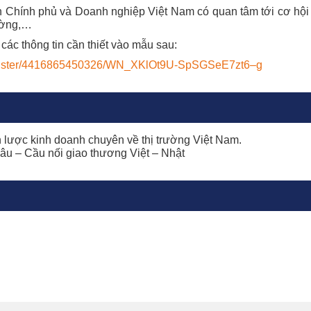
ính phủ và Doanh nghiệp Việt Nam có quan tâm tới cơ hội k
rường,…
ác thông tin cần thiết vào mẫu sau:
register/4416865450326/WN_XKlOt9U-SpSGSeE7zt6–g
lược kinh doanh chuyên về thị trường Việt Nam.
âu – Cầu nối giao thương Việt – Nhật