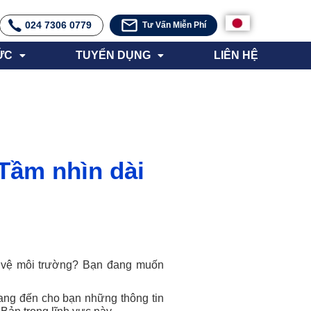
024 7306 0779
Tư Vấn Miễn Phí
ỨC
TUYỂN DỤNG
LIÊN HỆ
 Tầm nhìn dài
o vệ môi trường? Bạn đang muốn
ang đến cho bạn những thông tin