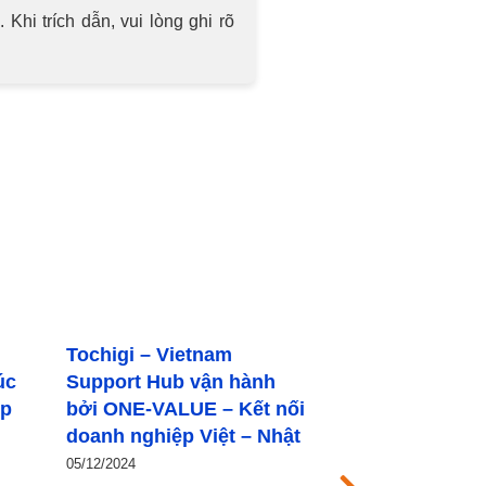
hi trích dẫn, vui lòng ghi rõ
ONE-VALUE kết nối đoàn
Kết nối kinh 
h
doanh nghiệp tỉnh Tochigi
Nhật: ONE-
 nối
với hiệp hội và doanh
đoàn doanh 
Nhật
nghiệp Việt Nam
Tochigi thă
02/12/2024
25/11/2024