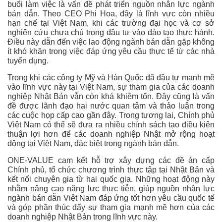
buổi làm việc là vấn đề phát triển nguồn nhân lực ngành
bán dẫn. Theo CEO Phi Hoa, đây là lĩnh vực còn nhiều
hạn chế tại Việt Nam, khi các trường đại học và cơ sở
nghiên cứu chưa chú trọng đầu tư vào đào tạo thực hành.
Điều này dẫn đến việc lao động ngành bán dẫn gặp không
ít khó khăn trong việc đáp ứng yêu cầu thực tế từ các nhà
tuyển dụng.
Trong khi các công ty Mỹ và Hàn Quốc đã đầu tư mạnh mẽ
vào lĩnh vực này tại Việt Nam, sự tham gia của các doanh
nghiệp Nhật Bản vẫn còn khá khiêm tốn. Đây cũng là vấn
đề được lãnh đạo hai nước quan tâm và thảo luận trong
các cuộc họp cấp cao gần đây. Trong tương lai, Chính phủ
Việt Nam có thể sẽ đưa ra nhiều chính sách tạo điều kiện
thuận lợi hơn để các doanh nghiệp Nhật mở rộng hoạt
động tại Việt Nam, đặc biệt trong ngành bán dẫn.
ONE-VALUE cam kết hỗ trợ xây dựng các đề án cấp
Chính phủ, tổ chức chương trình thực tập tại Nhật Bản và
kết nối chuyên gia từ hai quốc gia. Những hoạt động này
nhằm nâng cao năng lực thực tiễn, giúp nguồn nhân lực
ngành bán dẫn Việt Nam đáp ứng tốt hơn yêu cầu quốc tế
và góp phần thúc đẩy sự tham gia mạnh mẽ hơn của các
doanh nghiệp Nhật Bản trong lĩnh vực này.