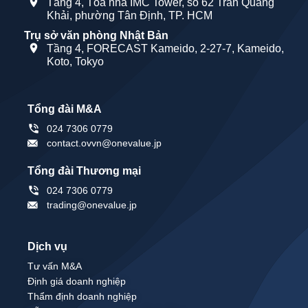
Tầng 4, Tòa nhà IMC Tower, số 62 Trần Quang
Khải, phường Tân Định, TP. HCM
Trụ sở văn phòng Nhật Bản
Tầng 4, FORECAST Kameido, 2-27-7, Kameido,
Koto, Tokyo
Tổng đài M&A
024 7306 0779
contact.ovvn@onevalue.jp
Tổng đài Thương mại
024 7306 0779
trading@onevalue.jp
Dịch vụ
Tư vấn M&A
Định giá doanh nghiệp
Thẩm định doanh nghiệp