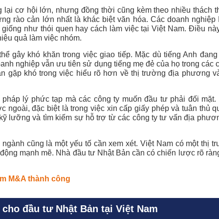
lại cơ hội lớn, nhưng đồng thời cũng kèm theo nhiều thách 
hững rào cản lớn nhất là khác biệt văn hóa. Các doanh nghiệ
ng giống như thói quen hay cách làm việc tại Việt Nam. Điều n
hiệu quả làm việc nhóm.
ể gây khó khăn trong việc giao tiếp. Mặc dù tiếng Anh đang 
oanh nghiệp vẫn ưu tiên sử dụng tiếng mẹ đẻ của họ trong các
ản gặp khó trong việc hiểu rõ hơn về thị trường địa phương 
pháp lý phức tạp mà các công ty muốn đầu tư phải đối mặt. H
 ngoài, đặc biệt là trong việc xin cấp giấy phép và tuân thủ q
kỹ lưỡng và tìm kiếm sự hỗ trợ từ các công ty tư vấn địa phư
g ngành cũng là một yếu tố cần xem xét. Việt Nam có một thị tr
động mạnh mẽ. Nhà đầu tư Nhật Bản cần có chiến lược rõ ràng
ệm M&A thành công
cho đầu tư Nhật Bản tại Việt Nam