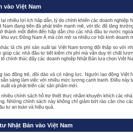
ản vào Việt Nam
ại nhiều lợi ích hấp dẫn, lý do chính khiến các doanh nghiệp
Việt Nam đang trên đà phát triển mạnh mẽ, với tốc độ tăng trư
trở thành một điểm đến hấp dẫn cho các nhà đầu tư nước ngoà
ở khu vực Đông Nam Á mà còn mở ra nhiều cơ hội kinh doanh 
hác là chi phí sản xuất tại Việt Nam tương đối thấp so với n
y giúp các nhà đầu tư tiết kiệm chi phí mà vẫn duy trì chất l
yếu tố chính thúc đẩy các doanh nghiệp Nhật Bản lựa chọn Việt 
 lao động trẻ, dồi dào và có năng lực. Người lao động Việt
sẵn sàng làm việc với nhiều mức lương cạnh tranh. Điều này t
 xuất và phát triển các sản phẩm mới.
 nhiều chính sách hỗ trợ thiết thực nhằm khuyến khích các nh
tầng. Những chính sách này không chỉ giảm bớt rào cản cho c
u tư an toàn và hiệu quả.
tư Nhật Bản vào Việt Nam