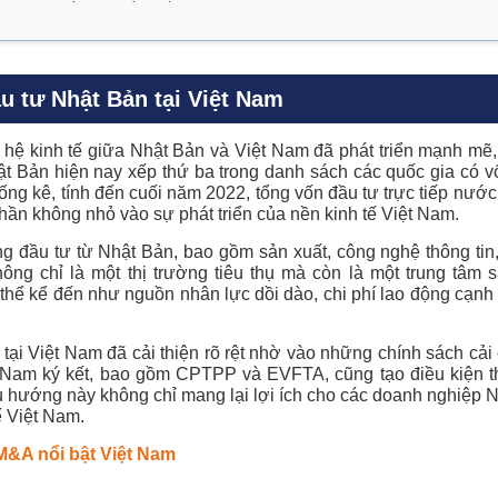
ầu tư Nhật Bản tại Việt Nam
hệ kinh tế giữa Nhật Bản và Việt Nam đã phát triển mạnh mẽ,
hật Bản hiện nay xếp thứ ba trong danh sách các quốc gia có v
g kê, tính đến cuối năm 2022, tổng vốn đầu tư trực tiếp nước
ần không nhỏ vào sự phát triển của nền kinh tế Việt Nam.
g đầu tư từ Nhật Bản, bao gồm sản xuất, công nghệ thông tin, 
ng chỉ là một thị trường tiêu thụ mà còn là một trung tâm 
hể kể đến như nguồn nhân lực dồi dào, chi phí lao động cạnh 
tại Việt Nam đã cải thiện rõ rệt nhờ vào những chính sách cải
 Nam ký kết, bao gồm CPTPP và EVFTA, cũng tạo điều kiện t
u hướng này không chỉ mang lại lợi ích cho các doanh nghiệp
ế Việt Nam.
&A nổi bật Việt Nam