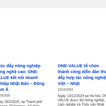
ghiệp
ONE-VALUE tổ chức
Tochigi
ONE-
thành công diễn đàn thúc
Support
oanh
đẩy hợp tác nông nghiệp
bởi ONE
– Đông
Việt – Nhật
doanh n
13/12/2024
05/12/2024
Ngày 13/12/2024 tại Hà Nội, ONE-
Trong vai t
VALUE được Bộ Nông nghiệp,
chính thức
ành phố
Lâm nghiệp và Thủy sản Nhật
Support H
i thảo