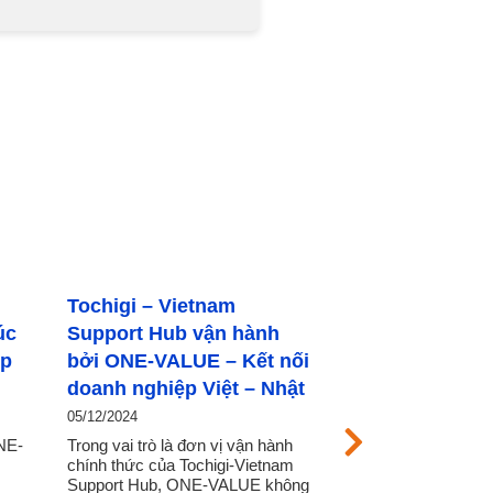
 – Vietnam
ONE-VALUE kết nối đoàn
 Hub vận hành
doanh nghiệp tỉnh Tochigi
-VALUE – Kết nối
với hiệp hội và doanh
ghiệp Việt – Nhật
nghiệp Việt Nam
02/12/2024
rò là đơn vị vận hành
Trong chuyến thăm tại Việt Nam
 của Tochigi-Vietnam
do ONE-VALUE đóng vai trò kết
ub, ONE-VALUE không
nối, điều phối, dẫn dắt, các thành