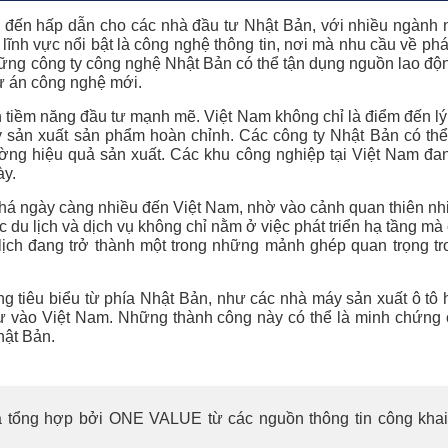
 đến hấp dẫn cho các nhà đầu tư Nhật Bản, với nhiều ngành
lĩnh vực nổi bật là công nghệ thông tin, nơi mà nhu cầu về ph
ng công ty công nghệ Nhật Bản có thể tận dụng nguồn lao độn
dự án công nghệ mới.
n tiềm năng đầu tư mạnh mẽ. Việt Nam không chỉ là điểm đến lý
 sản xuất sản phẩm hoàn chỉnh. Các công ty Nhật Bản có thể
ờng hiệu quả sản xuất. Các khu công nghiệp tại Việt Nam đa
ày.
há ngày càng nhiều đến Việt Nam, nhờ vào cảnh quan thiên nh
c du lịch và dịch vụ không chỉ nằm ở việc phát triển hạ tầng m
u lịch đang trở thành một trong những mảnh ghép quan trọng t
g tiêu biểu từ phía Nhật Bản, như các nhà máy sản xuất ô tô h
tư vào Việt Nam. Những thành công này có thể là minh chứng 
hật Bản.
 tổng hợp bởi ONE VALUE từ các nguồn thông tin công khai. K