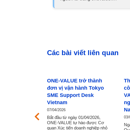
Các bài viết liên quan
ONE‑VALUE trở thành
Thúc đẩy nông n
đơn vị vận hành Tokyo
công nghệ cao: 
SME Support Desk
VALUE kết nối d
Vietnam
nghiệp Nhật Bản 
Nam Á
07/04/2026
Bắt đầu từ ngày 01/04/2026,
03/03/2025
ONE-VALUE tự hào được Cơ
Ngày 28/2/2025, tại Th
quan Xúc tiến doanh nghiệp nhỏ
Quezon, Philippines, hộ