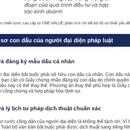
 chiến lược cao cấp từ ONE-VALUE phân tích chi tiết bộ hồ sơ thiết yếu để 
ồ sơ con dấu của người đại diện pháp luật
và đăng ký mẫu dấu cá nhân
ời đại diện bắt buộc phải sở hữu con dấu cá nhân. Con dấu n
, bạn cần có Giấy chứng nhận đăng ký con dấu do chính quyền
 liệu này có thể thay thế. Phương án thay thế phù hợp là Giấ
ình công chứng và hợp pháp hóa lãnh sự.
à lý lịch tư pháp dịch thuật chuẩn xác
n cước công dân của người đại diện là không thể tách rời. Vì 
hu. Toàn bộ văn bản bắt buộc phải được dịch thuật sang tiếng Nh