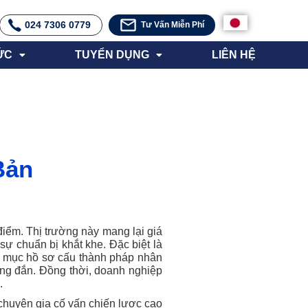
024 7306 0779
Tư Vấn Miễn Phí
ỨC
TUYỂN DỤNG
LIÊN HỆ
Bản
iểm. Thị trường này mang lại giá
 sự chuẩn bị khắt khe. Đặc biệt là
nh mục hồ sơ cấu thành pháp nhân
úng đắn. Đồng thời, doanh nghiệp
.
 chuyên gia cố vấn chiến lược cao