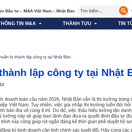
ợc Đầu tư – M&A Việt Nam – Nhật Bản
THÔNG TIN M&A
THÀNH TỰU
TIN T
huẩn bị thành lập công ty tại Nhật Bản
thành lập công ty tại Nhật 
44
h doanh toàn cầu năm 2026, Nhật Bản vẫn là thị trường trọng đ
iệp Việt Nam. Tuy nhiên, việc gia nhập thị trường luôn đòi hỏi
ính bản địa vô cùng tỉ mỉ. Do đó, việc thấu hiểu tường tận da
kỹ lưỡng này sẽ giúp ban lãnh đạo đưa ra quyết định đầu tư đ
ộ trình này cũng giúp rút ngắn đáng kể thời gian phê duyệt hồ sơ
đăng ký kinh doanh cần tính chính xác tuyệt đối. Hãy cùng các