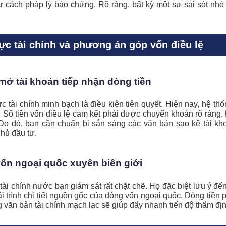
ư cách pháp lý bảo chứng. Rõ ràng, bất kỳ một sự sai sót nh
ực tài chính và phương án góp vốn điều lệ
ở tài khoản tiếp nhận dòng tiền
 tài chính minh bạch là điều kiện tiên quyết. Hiện nay, hệ th
 Số tiền vốn điều lệ cam kết phải được chuyển khoản rõ ràng. 
Do đó, bạn cần chuẩn bị sẵn sàng các văn bản sao kê tài kh
hủ đầu tư.
vốn ngoại quốc xuyên biên giới
ài chính nước bạn giám sát rất chặt chẽ. Họ đặc biệt lưu ý đ
ải trình chi tiết nguồn gốc của dòng vốn ngoại quốc. Dòng tiền
 văn bản tài chính mạch lạc sẽ giúp đẩy nhanh tiến độ thẩm địn