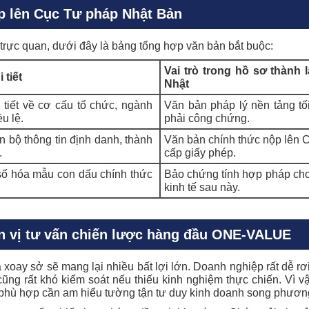
p lên Cục Tư pháp Nhật Bản
 trực quan, dưới đây là bảng tổng hợp văn bản bắt buộc:
Vai trò trong hồ sơ thành l
 tiết
Nhật
 tiết về cơ cấu tổ chức, ngành
Văn bản pháp lý nền tảng tố
u lệ.
phải công chứng.
n bộ thông tin định danh, thành
Văn bản chính thức nộp lên 
.
cấp giấy phép.
số hóa mẫu con dấu chính thức
Bảo chứng tính hợp pháp ch
kinh tế sau này.
ơn vị tư vấn chiến lược hàng đầu ONE-VALUE
 xoay sở sẽ mang lại nhiều bất lợi lớn. Doanh nghiệp rất dễ rơi 
cũng rất khó kiểm soát nếu thiếu kinh nghiệm thực chiến. Vì vậ
 phù hợp cần am hiểu tường tận tư duy kinh doanh song phươn