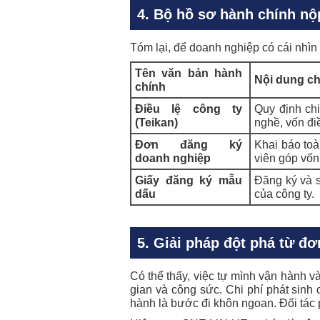
4. Bộ hồ sơ hành chính nộ
Tóm lại, để doanh nghiệp có cái nhìn
Tên văn bản hành
Nội dung chi
chính
Điều lệ công ty
Quy định chi
(Teikan)
nghề, vốn điề
Đơn đăng ký
Khai báo toà
doanh nghiệp
viên góp vốn
Giấy đăng ký mẫu
Đăng ký và 
dấu
của công ty.
5. Giải pháp đột phá từ đ
Có thể thấy, việc tự mình vận hành và
gian và công sức. Chi phí phát sinh 
hành là bước đi khôn ngoan. Đối tác