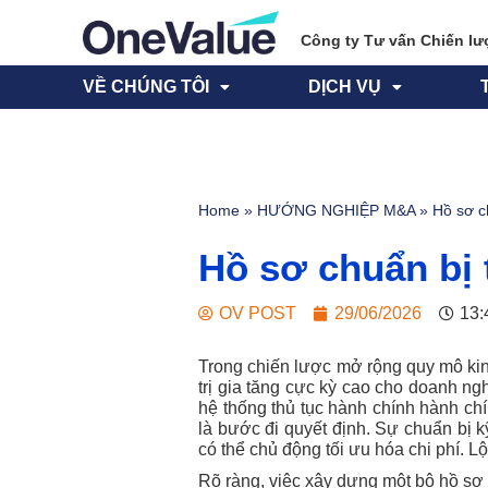
Công ty Tư vấn Chiến lư
VỀ CHÚNG TÔI
DỊCH VỤ
Home
»
HƯỚNG NGHIỆP M&A
»
Hồ sơ c
Hồ sơ chuẩn bị 
OV POST
29/06/2026
13:
Trong chiến lược mở rộng quy mô kin
trị gia tăng cực kỳ cao cho doanh ngh
hệ thống thủ tục hành chính hành ch
là bước đi quyết định. Sự chuẩn bị 
có thể chủ động tối ưu hóa chi phí. L
Rõ ràng, việc xây dựng một bộ hồ sơ 