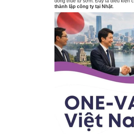
đồng thuê từ sớm. Đây là điều kiện c
thành lập công ty tại Nhật
.