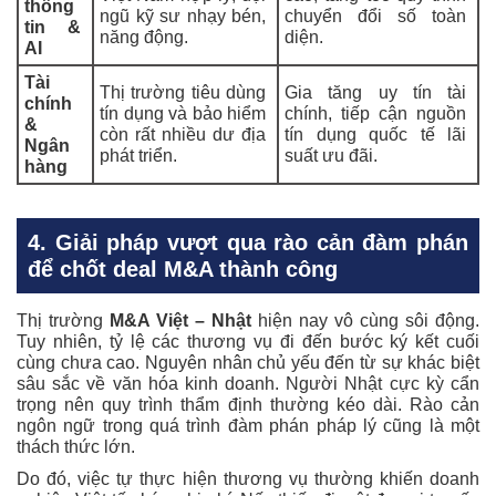
thông
ngũ kỹ sư nhạy bén,
chuyển đổi số toàn
tin &
năng động.
diện.
AI
Tài
Thị trường tiêu dùng
Gia tăng uy tín tài
chính
tín dụng và bảo hiểm
chính, tiếp cận nguồn
&
còn rất nhiều dư địa
tín dụng quốc tế lãi
Ngân
phát triển.
suất ưu đãi.
hàng
4. Giải pháp vượt qua rào cản đàm phán
để chốt deal M&A thành công
Thị trường
M&A Việt – Nhật
hiện nay vô cùng sôi động.
Tuy nhiên, tỷ lệ các thương vụ đi đến bước ký kết cuối
cùng chưa cao. Nguyên nhân chủ yếu đến từ sự khác biệt
sâu sắc về văn hóa kinh doanh. Người Nhật cực kỳ cẩn
trọng nên quy trình thẩm định thường kéo dài. Rào cản
ngôn ngữ trong quá trình đàm phán pháp lý cũng là một
thách thức lớn.
Do đó, việc tự thực hiện thương vụ thường khiến doanh