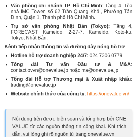
Văn phòng chi nhánh TP. Hồ Chí Minh:
Tầng 4, Tòa
nhà IMC Tower, số 62 Trần Quang Khải, Phường Tân
Định, Quận 1, Thành phố Hồ Chí Minh.
Trụ sở văn phòng Nhật Bản (Tokyo):
Tầng 4,
FORECAST Kameido, 2-27-7, Kameido, Koto-ku,
Tokyo, Nhật Bản.
Kênh tiếp nhận thông tin và đường dây nóng hỗ trợ
Hotline hỗ trợ doanh nghiệp 24/7:
024 7306 0779
Tổng đài Tư vấn Đầu tư & M&A:
contact.ovvn@onevalue.jp hoặc ma@onevalue.jp
Tổng đài Hỗ trợ Thương mại & Xuất nhập khẩu:
trading@onevalue.jp
Website chính thức của công ty:
https://onevalue.vn/
Nội dung trên được biên soạn và tổng hợp bởi ONE
VALUE từ các nguồn thông tin công khai. Khi trích
dẫn, vui lòng ghi rõ nguồn từ trang onevalue.vn