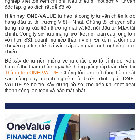
nghiệp Việt tốn kém chi phí. Nếu thiếu đi một đơn vị tư vấn
độc lập, giao dịch rất dễ đổ vỡ.
Hiện nay,
ONE-VALUE
tự hào là công ty tư vấn chiến lược
hàng đầu tại thị trường Việt – Nhật. Chúng tôi chuyên sâu
trong mảng xúc tiến thương mại và kết nối đầu tư M&A tài
chính. Công ty sở hữu mạng lưới kết nối toàn cầu rộng lớn
với hơn 831 doanh nghiệp thành viên. Đi kèm là đội ngũ
chuyên gia kinh tế, cố vấn cấp cao giàu kinh nghiệm thực
chiến.
Để xây dựng nền móng vững chắc cho lộ trình gọi vốn,
bạn có thể tham khảo ngay hệ thống giải pháp toàn diện tại
Thành tựu ONE-VALUE
. Chúng tôi cam kết đồng hành sát
sao cùng quý doanh nghiệp từ bước định giá.
ONE-
VALUE
sẽ hỗ trợ xây dựng hồ sơ cho đến khi chốt deal
thành công, an toàn và bảo mật nhất.