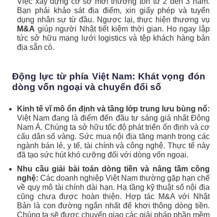
Việc xây dựng cơ sở mới thường tốn từ 2 đến 3 năm.
Bạn phải khảo sát địa điểm, xin giấy phép và tuyển
dụng nhân sự từ đầu. Ngược lại, thực hiện thương vụ
M&A
giúp người Nhật tiết kiệm thời gian. Họ ngay lập
tức sở hữu mạng lưới logistics và tệp khách hàng bản
địa sẵn có.
Động lực từ phía Việt Nam: Khát vọng đón
dòng vốn ngoại và chuyển đổi số
Kinh tế vĩ mô ổn định và tầng lớp trung lưu bùng nổ:
Việt Nam đang là điểm đến đầu tư sáng giá nhất Đông
Nam Á. Chúng ta sở hữu tốc độ phát triển ổn định và cơ
cấu dân số vàng. Sức mua nội địa tăng mạnh trong các
ngành bán lẻ, y tế, tài chính và công nghệ. Thực tế này
đã tạo sức hút khó cưỡng đối với dòng vốn ngoại.
Nhu cầu giải bài toán dòng tiền và nâng tầm công
nghệ:
Các doanh nghiệp Việt Nam thường gặp hạn chế
về quy mô tài chính dài hạn. Hạ tầng kỹ thuật số nội địa
cũng chưa được hoàn thiện. Hợp tác M&A với Nhật
Bản là con đường ngắn nhất để khơi thông dòng tiền.
Chúng ta sẽ được chuyển giao các giải pháp phần mềm