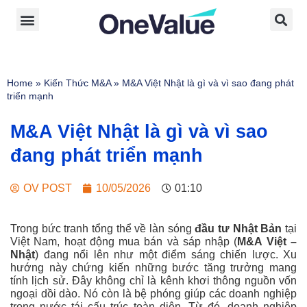
Home
»
Kiến Thức M&A
»
M&A Việt Nhật là gì và vì sao đang phát
triển mạnh
M&A Việt Nhật là gì và vì sao
đang phát triển mạnh
OV POST
10/05/2026
01:10
Trong bức tranh tổng thể về làn sóng
đầu tư Nhật Bản
tại
Việt Nam, hoạt động mua bán và sáp nhập (
M&A Việt –
Nhật
) đang nổi lên như một điểm sáng chiến lược. Xu
hướng này chứng kiến những bước tăng trưởng mang
tính lịch sử. Đây không chỉ là kênh khơi thông nguồn vốn
ngoại dồi dào. Nó còn là bệ phóng giúp các doanh nghiệp
trong nước tái cấu trúc toàn diện. Từ đó, doanh nghiệp