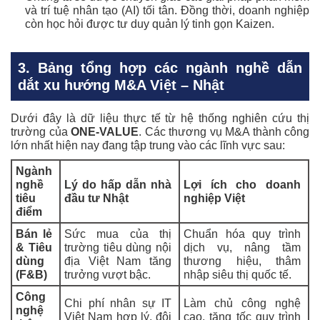
và trí tuệ nhân tạo (AI) tối tân. Đồng thời, doanh nghiệp
còn học hỏi được tư duy quản lý tinh gọn Kaizen.
3. Bảng tổng hợp các ngành nghề dẫn
dắt xu hướng M&A Việt – Nhật
Dưới đây là dữ liệu thực tế từ hệ thống nghiên cứu thị
trường của
ONE-VALUE
. Các thương vụ M&A thành công
lớn nhất hiện nay đang tập trung vào các lĩnh vực sau:
Ngành
nghề
Lý do hấp dẫn nhà
Lợi ích cho doanh
tiêu
đầu tư Nhật
nghiệp Việt
điểm
Bán lẻ
Sức mua của thị
Chuẩn hóa quy trình
& Tiêu
trường tiêu dùng nội
dịch vụ, nâng tầm
dùng
địa Việt Nam tăng
thương hiệu, thâm
(F&B)
trưởng vượt bậc.
nhập siêu thị quốc tế.
Công
Chi phí nhân sự IT
Làm chủ công nghệ
nghệ
Việt Nam hợp lý, đội
cao, tăng tốc quy trình