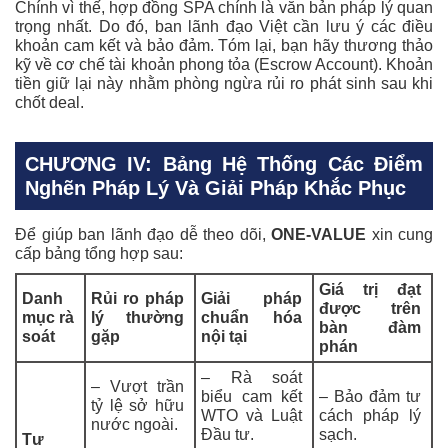
Chính vì thế, hợp đồng SPA chính là văn bản pháp lý quan
trọng nhất. Do đó, ban lãnh đạo Việt cần lưu ý các điều
khoản cam kết và bảo đảm. Tóm lại, bạn hãy thương thảo
kỹ về cơ chế tài khoản phong tỏa (Escrow Account). Khoản
tiền giữ lại này nhằm phòng ngừa rủi ro phát sinh sau khi
chốt deal.
CHƯƠNG IV: Bảng Hệ Thống Các Điểm
Nghẽn Pháp Lý Và Giải Pháp Khắc Phục
Để giúp ban lãnh đạo dễ theo dõi,
ONE-VALUE
xin cung
cấp bảng tổng hợp sau:
Giá trị đạt
Danh
Rủi ro pháp
Giải pháp
được trên
mục rà
lý thường
chuẩn hóa
bàn đàm
soát
gặp
nội tại
phán
– Rà soát
– Vượt trần
biểu cam kết
– Bảo đảm tư
tỷ lệ sở hữu
WTO và Luật
cách pháp lý
nước ngoài.
Đầu tư.
sạch.
Tư