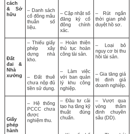
cách
& Sở
– Danh sách
– Cập nhật sổ
– Rút ngắn
hữu
cổ đông mâu
đăng ký cổ
thời gian phê
thuẫn số
đông chính
duyệt hồ sơ.
liệu.
xác.
– Thiếu giấy
– Hoàn thiện
– Loại bỏ
phép xây
thủ tục hoàn
nguy cơ bị thu
dựng nhà
công tài sản.
hồi tài sản.
Đất
kho.
đai &
Nhà
– Làm việc
– Gia tăng giá
xưởng
– Đất thuê
với ban quản
trị định giá
chưa nộp đủ
lý khu công
doanh nghiệp.
tiền sử dụng.
nghiệp.
– Đầu tư cải
– Vượt qua
– Hệ thống
tạo hạ tầng kỹ
vòng thẩm
PCCC chưa
thuật đúng
định chuyên
được
chuẩn.
sâu (DD).
Giấy
nghiệm thu.
phép
hành