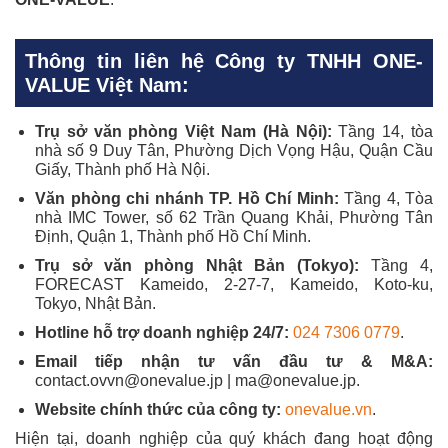
Thông tin liên hệ Công ty TNHH ONE-
VALUE Việt Nam:
Trụ sở văn phòng Việt Nam (Hà Nội):
Tầng 14, tòa
nhà số 9 Duy Tân, Phường Dịch Vọng Hậu, Quận Cầu
Giấy, Thành phố Hà Nội.
Văn phòng chi nhánh TP. Hồ Chí Minh:
Tầng 4, Tòa
nhà IMC Tower, số 62 Trần Quang Khải, Phường Tân
Định, Quận 1, Thành phố Hồ Chí Minh.
Trụ sở văn phòng Nhật Bản (Tokyo):
Tầng 4,
FORECAST Kameido, 2-27-7, Kameido, Koto-ku,
Tokyo, Nhật Bản.
Hotline hỗ trợ doanh nghiệp 24/7:
024 7306 0779
.
Email tiếp nhận tư vấn đầu tư & M&A:
contact.ovvn@onevalue.jp | ma@onevalue.jp.
Website chính thức của công ty:
onevalue.vn
.
Hiện tại, doanh nghiệp của quý khách đang hoạt động