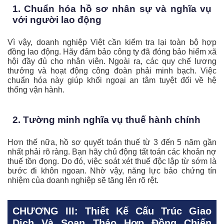
1. Chuẩn hóa hồ sơ nhân sự và nghĩa vụ
với người lao động
Vì vậy, doanh nghiệp Việt cần kiểm tra lại toàn bộ hợp
đồng lao động. Hãy đảm bảo công ty đã đóng bảo hiểm xã
hội đầy đủ cho nhân viên. Ngoài ra, các quy chế lương
thưởng và hoạt động công đoàn phải minh bạch. Việc
chuẩn hóa này giúp khối ngoại an tâm tuyệt đối về hệ
thống vận hành.
2. Tường minh nghĩa vụ thuế hành chính
Hơn thế nữa, hồ sơ quyết toán thuế từ 3 đến 5 năm gần
nhất phải rõ ràng. Bạn hãy chủ động tất toán các khoản nợ
thuế tồn đọng. Do đó, việc soát xét thuế độc lập từ sớm là
bước đi khôn ngoan. Nhờ vậy, năng lực bảo chứng tín
nhiệm của doanh nghiệp sẽ tăng lên rõ rệt.
CHƯƠNG III: Thiết Kế Cấu Trúc Giao
Dịch Và Soạn Thảo Hợp Đồng Chiến