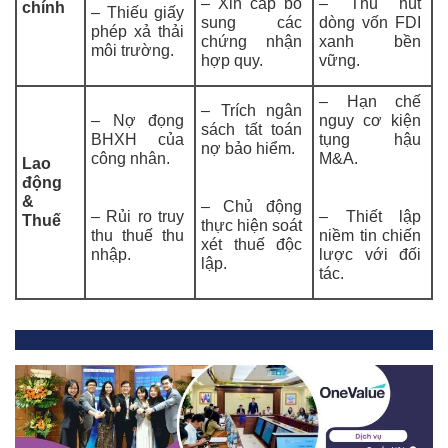
– Xin cấp bổ
– Thu hút
chính
– Thiếu giấy
sung các
dòng vốn FDI
phép xả thải
chứng nhận
xanh bền
môi trường.
hợp quy.
vững.
– Hạn chế
– Trích ngân
– Nợ đọng
nguy cơ kiện
sách tất toán
BHXH của
tụng hậu
nợ bảo hiểm.
công nhân.
M&A.
Lao
động
&
– Chủ động
– Rủi ro truy
– Thiết lập
Thuế
thực hiện soát
thu thuế thu
niềm tin chiến
xét thuế độc
nhập.
lược với đối
lập.
tác.