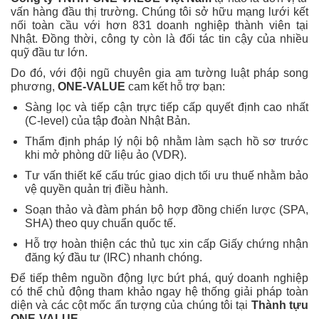
vấn hàng đầu thị trường. Chúng tôi sở hữu mạng lưới kết
nối toàn cầu với hơn 831 doanh nghiệp thành viên tại
Nhật. Đồng thời, công ty còn là đối tác tin cậy của nhiều
quỹ đầu tư lớn.
Do đó, với đội ngũ chuyên gia am tường luật pháp song
phương,
ONE-VALUE
cam kết hỗ trợ bạn:
Sàng lọc và tiếp cận trực tiếp cấp quyết định cao nhất
(C-level) của tập đoàn Nhật Bản.
Thẩm định pháp lý nội bộ nhằm làm sạch hồ sơ trước
khi mở phòng dữ liệu ảo (VDR).
Tư vấn thiết kế cấu trúc giao dịch tối ưu thuế nhằm bảo
vệ quyền quản trị điều hành.
Soạn thảo và đàm phán bộ hợp đồng chiến lược (SPA,
SHA) theo quy chuẩn quốc tế.
Hỗ trợ hoàn thiện các thủ tục xin cấp Giấy chứng nhận
đăng ký đầu tư (IRC) nhanh chóng.
Để tiếp thêm nguồn động lực bứt phá, quý doanh nghiệp
có thể chủ động tham khảo ngay hệ thống giải pháp toàn
diện và các cột mốc ấn tượng của chúng tôi tại
Thành tựu
ONE-VALUE
.