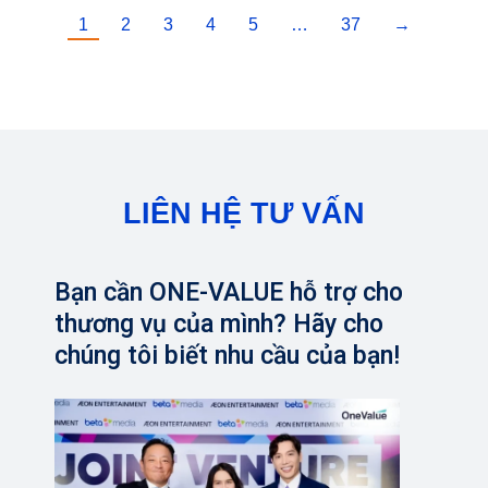
1
2
3
4
5
…
37
→
LIÊN HỆ TƯ VẤN
Bạn cần ONE-VALUE hỗ trợ cho
thương vụ của mình? Hãy cho
chúng tôi biết nhu cầu của bạn!