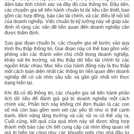
đảm bảo tính chính xác và đầy đủ của thông tin. Đầu tiên,
các chuyên gia sẽ tiến hành chuẩn bị tài liệu cần thiết, bao
gồm các hợp đồng, báo cáo tài chính, và các điều lệ nội bộ
của doanh nghiệp. Việc chuẩn bị kỹ lưỡng này sẽ giúp xác
định rõ ràng các vấn đề liên quan đến doanh nghiệp cần
được thẩm định.
Sau giai đoạn chuẩn bị, các chuyên gia sẽ bước vào quy
trình thu thập thông tin. Giai đoạn này có thể bao gồm việc
phỏng vấn các thành viên chủ chốt trong doanh nghiệp,
khảo sát thị trường, và thu thập dữ liệu tài chính từ các
nguồn khác nhau. Mục tiêu của hành động này là thu thập
một cách toàn diện nhất các thông tin liên quan đến doanh
nghiệp để có cái nhìn sâu sắc và gần gũi nhất với thực
trạng hiện tại.
Khi đã có đủ thông tin, các chuyên gia sẽ tiến hành phân
tích dữ liệu để đánh giá giá trị doanh nghiệp một cách
chính xác. Phân tích này không chỉ đơn thuần là các con
số mà còn bao gồm xem xét các yếu tố như vị thế cạnh
tranh, tiềm năng tăng trưởng và các rủi ro có thể xảy ra.
Cuối cùng, kết quả của quá trình này sẽ được tổng hợp
thành một báo cáo chi tiết cung cấp cái nhìn tổng quan về
giá trị hiện tại cũng như các khuyến nghị cho nhà đầu tư