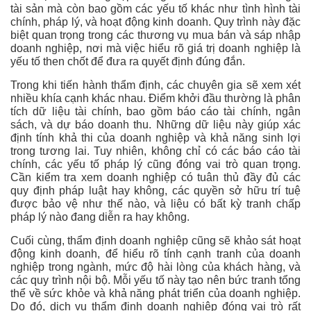
tài sản mà còn bao gồm các yếu tố khác như tình hình tài
chính, pháp lý, và hoạt động kinh doanh. Quy trình này đặc
biệt quan trọng trong các thương vụ mua bán và sáp nhập
doanh nghiệp, nơi mà việc hiểu rõ giá trị doanh nghiệp là
yếu tố then chốt để đưa ra quyết định đúng đắn.
Trong khi tiến hành thẩm định, các chuyên gia sẽ xem xét
nhiều khía cạnh khác nhau. Điểm khởi đầu thường là phân
tích dữ liệu tài chính, bao gồm báo cáo tài chính, ngân
sách, và dự báo doanh thu. Những dữ liệu này giúp xác
định tính khả thi của doanh nghiệp và khả năng sinh lợi
trong tương lai. Tuy nhiên, không chỉ có các báo cáo tài
chính, các yếu tố pháp lý cũng đóng vai trò quan trọng.
Cần kiểm tra xem doanh nghiệp có tuân thủ đầy đủ các
quy định pháp luật hay không, các quyền sở hữu trí tuệ
được bảo vệ như thế nào, và liệu có bất kỳ tranh chấp
pháp lý nào đang diễn ra hay không.
Cuối cùng, thẩm định doanh nghiệp cũng sẽ khảo sát hoạt
động kinh doanh, để hiểu rõ tính cạnh tranh của doanh
nghiệp trong ngành, mức độ hài lòng của khách hàng, và
các quy trình nội bộ. Mỗi yếu tố này tạo nên bức tranh tổng
thể về sức khỏe và khả năng phát triển của doanh nghiệp.
Do đó, dịch vụ thẩm định doanh nghiệp đóng vai trò rất