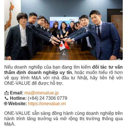
Nếu doanh nghiệp của bạn đang tìm kiếm
đối tác tư vấn
thẩm định doanh nghiệp uy tín
, hoặc muốn hiểu rõ hơn
về quy trình M&A với nhà đầu tư Nhật, hãy liên hệ với
ONE-VALUE để được hỗ trợ.
📩
Email:
ma@onevalue.jp
📞
Hotline:
(+84) 24 7306 0779
🌐
Website:
https://onevalue.vn
ONE-VALUE sẵn sàng đồng hành cùng doanh nghiệp trên
hành trình tăng trưởng và mở rộng thị trường thông qua
M&A.