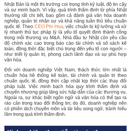
Nhật Bản là một thị trường coi trọng tính kỷ luật, độ tin cậy
và sự minh bạch. Vì vậy, quá trình thẩm định từ phía Nhật
thường rất chi tiết, bao gồm cả đánh giá văn hóa doanh
nghiệp, quản trị nhân sự và khả năng tuân thủ tiêu chuẩn
quốc tế. Theo
CEO Phi Hoa
, việc chuẩn bị kỹ lưỡng và xử
lý nhanh thủ tục pháp lý là yếu tố quyết định thành công
trong mỗi thương vụ M&A. Nhà đầu tư Nhật còn yêu cầu
độ chính xác cao trong báo cáo tài chính và sổ sách kế
toán, đồng thời đặc biệt chú trọng đến yếu tố con người –
như triết lý quản trị, phong cách lãnh đạo và sự phù hợp
văn hóa.
Đối với doanh nghiệp Việt Nam, thách thức lớn nhất là
chuẩn hóa hệ thống kế toán, tài chính và quản trị theo
chuẩn quốc tế, đồng thời cập nhật kịp thời các thay đổi
pháp luật. Việc minh bạch hóa quy trình thẩm định và
chuyển nhượng giúp tăng sức hấp dẫn của các thương vụ.
Ngoài ra, sự khác biệt ngôn ngữ và văn hóa có thể tạo ra
rào cản trong trao đổi thông tin; do đó, doanh nghiệp nên
có phiên dịch chuyên môn và tài liệu song ngữ, tránh hiểu
lầm trong quá trình thẩm định.