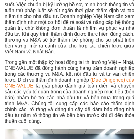
suốt. Việc chuẩn bị kỹ lưỡng hồ sơ, minh bạch thông tin và
tuân thủ pháp luật sẽ rút ngắn thời gian thẩm định và tạo
niềm tin cho nhà đầu tư. Doanh nghiệp Việt Nam cần xem
thẩm định như một cơ hội để rà soát và nâng cấp hệ thống
quản trị, chứ không đơn thuần là nhiệm vụ phục vụ nhà
đầu tư. Khi quy trình thẩm định được thực hiện đúng cách,
thương vụ M&A sẽ trở thành bệ phóng cho sự phát triển
bền vững, mở ra cánh cửa cho hợp tác chiến lược giữa
Việt Nam và Nhật Bản.
Trong gần một thập kỷ hoạt động tại thị trường Việt – Nhật,
ONE-VALUE đã đồng hành cùng hàng trăm doanh nghiệp
trong các thương vụ M&A, kết nối đầu tư và tư vấn chiến
lược. Dịch vụ thẩm định doanh nghiệp
(Due Diligence) của
ONE-VALUE
là giải pháp đánh giá toàn diện và chuyên
sâu các yếu tố quan trọng của doanh nghiệp mục tiêu (bên
bán) nhằm hỗ trợ các nhà đầu tư và bên mua trong quá
trình M&A. Chúng tôi cung cấp các báo cáo thẩm định
chính xác, rõ ràng và đáng tin cậy để đảm bảo rằng nhà
đầu tư nắm rõ thông tin về bên bán trước khi đi đến thỏa
thuận cuối cùng.