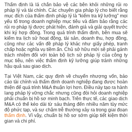
Thẩm định là lá chắn bảo vệ các bên khỏi những rủi ro
pháp lý và tài chính. Các chuyên gia pháp lý cho biết rằng
mục đích của thẩm định pháp lý là “kiểm tra kỹ lưỡng” mọi
yếu tố trong doanh nghiệp mục tiêu và đảm bảo rằng các
rủi ro pháp lý được phát hiện, đánh giá và giải quyết trước
khi ký hợp đồng. Trong quá trình thẩm định, bên mua sẽ
kiểm tra lịch sử hoạt động, tài sản, doanh thu, hợp đồng,
cũng như các vấn đề pháp lý khác như giấy phép, tranh
chấp hoặc nghĩa vụ tiềm ẩn. Chủ sở hữu mới sẽ phải gánh
trách nhiệm đối với toàn bộ lịch sử pháp lý của công ty
mục tiêu, nên việc thẩm định kỹ lưỡng giúp tránh những
hậu quả sau giao dịch.
Tại Việt Nam, các quy định về chuyển nhượng vốn, báo
cáo tài chính và thẩm định doanh nghiệp đang được hoàn
thiện để quá trình M&A thuận lợi hơn. Điều này tạo ra hành
lang pháp lý vững chắc nhưng cũng đòi hỏi doanh nghiệp
phải chuẩn bị hồ sơ minh bạch. Trên thực tế, các giao dịch
M&A có thể kéo dài từ sáu tháng đến nhiều năm tùy mức
độ phức tạp, và sự chậm trễ thường xảy ra trong giai đoạn
thẩm định
. Vì vậy, chuẩn bị hồ sơ sớm giúp tiết kiệm thời
gian và chi phí.