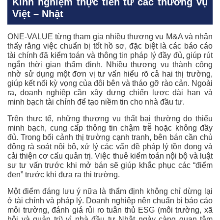
Kinh nghiệm thực tiễn từ các thương vụ
Việt – Nhật
ONE-VALUE từng tham gia nhiều thương vụ M&A và nhận
thấy rằng việc chuẩn bị tốt hồ sơ, đặc biệt là các báo cáo
tài chính đã kiểm toán và thông tin pháp lý đầy đủ, giúp rút
ngắn thời gian thẩm định. Nhiều thương vụ thành công
nhờ sử dụng một đơn vị tư vấn hiểu rõ cả hai thị trường,
giúp kết nối kỳ vọng của đôi bên và tháo gỡ rào cản. Ngoài
ra, doanh nghiệp cần xây dựng chiến lược dài hạn và
minh bạch tài chính để tạo niềm tin cho nhà đầu tư.
Trên thực tế, những thương vụ thất bại thường do thiếu
minh bạch, cung cấp thông tin chậm trễ hoặc không đầy
đủ. Trong bối cảnh thị trường cạnh tranh, bên bán cần chủ
động rà soát nội bộ, xử lý các vấn đề pháp lý tồn đọng và
cải thiện cơ cấu quản trị. Việc thuê kiểm toán nội bộ và luật
sư tư vấn trước khi mở bán sẽ giúp khắc phục các “điểm
đen” trước khi đưa ra thị trường.
Một điểm đáng lưu ý nữa là thẩm định không chỉ dừng lại
ở tài chính và pháp lý. Doanh nghiệp nên chuẩn bị báo cáo
môi trường, đánh giá rủi ro tuân thủ ESG (môi trường, xã
hội và quản trị) vì nhà đầu tư Nhật ngày càng quan tâm