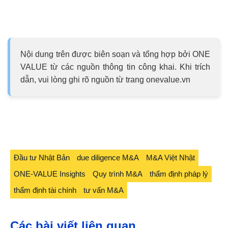
Nội dung trên được biên soạn và tổng hợp bởi ONE
VALUE từ các nguồn thông tin công khai. Khi trích
dẫn, vui lòng ghi rõ nguồn từ trang onevalue.vn
Đầu tư Nhật Bản
due diligence M&A
M&A Việt Nhật
ONE-VALUE Insights
Quy trình M&A
thẩm định pháp lý
thẩm định tài chính
tư vấn M&A
Các bài viết liên quan