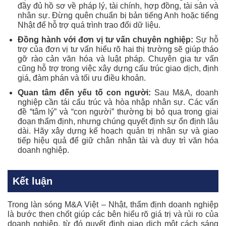
đầy đủ hồ sơ về pháp lý, tài chính, hợp đồng, tài sản và
nhân sự. Đừng quên chuẩn bị bản tiếng Anh hoặc tiếng
Nhật để hỗ trợ quá trình trao đổi dữ liệu.
Đồng hành với đơn vị tư vấn chuyên nghiệp:
Sự hỗ
trợ của đơn vị tư vấn hiểu rõ hai thị trường sẽ giúp tháo
gỡ rào cản văn hóa và luật pháp. Chuyên gia tư vấn
cũng hỗ trợ trong việc xây dựng cấu trúc giao dịch, định
giá, đàm phán và tối ưu điều khoản.
Quan tâm đến yếu tố con người:
Sau M&A, doanh
nghiệp cần tái cấu trúc và hòa nhập nhân sự. Các vấn
đề “tâm lý” và “con người” thường bị bỏ qua trong giai
đoạn thẩm định, nhưng chúng quyết định sự ổn định lâu
dài. Hãy xây dựng kế hoạch quản trị nhân sự và giao
tiếp hiệu quả để giữ chân nhân tài và duy trì văn hóa
doanh nghiệp.
Kết luận
Trong làn sóng M&A Việt – Nhật, thẩm định doanh nghiệp
là bước then chốt giúp các bên hiểu rõ giá trị và rủi ro của
doanh nghiệp, từ đó quyết định giao dịch một cách sáng