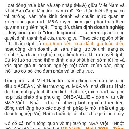
Hoạt động mua bán và sáp nhập (M&A) giữa Việt Nam và
Nhật Bản đang tăng tốc mạnh mẽ. Sự khác biệt về quy mô
thị trường, văn hóa kinh doanh và chuẩn mực quản trị
khiến các giao dịch M&A xuyên biên giới phải tuân theo
quy trình nghiêm ngặt. Trong đó,
thẩm định doanh nghiệp
– hay còn gọi là “due diligence”
– là bước quan trọng
quyết định thành bại của thương vụ. Theo các nguồn phân
tích, thẩm định là
quá trình bên mua đánh giá toàn diện
hoạt động kinh doanh, tài sản, năng lực và tình trạng tài
chính của doanh nghiệp mục tiêu trước khi ra quyết định.
Sự kỹ lưỡng trong thẩm định giúp phát hiện sớm rủi ro và
xác định giá trị doanh nghiệp một cách chính xác, đồng
thời tạo cơ sở cho đàm phán và tái cấu trúc.
Trong bối cảnh Việt Nam trở thành điểm đến đầu tư hàng
đầu ở ASEAN, nhiều thương vụ M&A với nhà đầu tư Nhật
đòi hỏi một quy trình thẩm định chặt chẽ, minh bạch và phù
hợp luật pháp địa phương. ONE-VALUE – đơn vị tư vấn
M&A Việt – Nhật – chia sẻ những kinh nghiệm thực tiễn,
đồng thời tổng hợp các quy định pháp lý mới nhất để giúp
doanh nghiệp Việt Nam chuẩn bị tốt nhất cho quá trình này.
Để có cái nhìn tổng quan về thị trường M&A Việt – Nhật,
mời độc giả tham khảo bài
M&A Việt – Nhật 2025 – Tổng