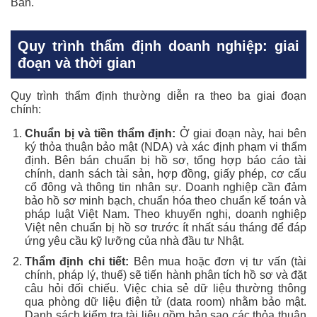
Bản.
Quy trình thẩm định doanh nghiệp: giai
đoạn và thời gian
Quy trình thẩm định thường diễn ra theo ba giai đoạn
chính:
Chuẩn bị và tiền thẩm định:
Ở giai đoạn này, hai bên
ký thỏa thuận bảo mật (NDA) và xác định phạm vi thẩm
định. Bên bán chuẩn bị hồ sơ, tổng hợp báo cáo tài
chính, danh sách tài sản, hợp đồng, giấy phép, cơ cấu
cổ đông và thông tin nhân sự. Doanh nghiệp cần đảm
bảo hồ sơ minh bạch, chuẩn hóa theo chuẩn kế toán và
pháp luật Việt Nam. Theo khuyến nghị, doanh nghiệp
Việt nên chuẩn bị hồ sơ trước ít nhất sáu tháng để đáp
ứng yêu cầu kỹ lưỡng của nhà đầu tư Nhật.
Thẩm định chi tiết:
Bên mua hoặc đơn vị tư vấn (tài
chính, pháp lý, thuế) sẽ tiến hành phân tích hồ sơ và đặt
câu hỏi đối chiếu. Việc chia sẻ dữ liệu thường thông
qua phòng dữ liệu điện tử (data room) nhằm bảo mật.
Danh sách kiểm tra tài liệu gồm bản sao các thỏa thuận